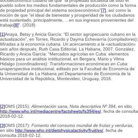
socioeconómico cubano de que “la propiedad socialista de todo el
pueblo sobre los medios fundamentales de producción como la forma
de propiedad principal del sistema socioeconómico”
[7]
, así como la
noción de que “el ideal de bienestar y prosperidad de los ciudadanos
está sustentado, principalmente, …en sus ingresos provenientes del
trabajo
[8]
”. (2018)
[1]
Anaya, Betsy y Anicia García: “El sector agropecuario cubano en la
actualización”, en Torres, Ricardo y Dayma Echevarría (compiladores):
Miradas a la economía cubana. Un acercamiento a la «actualización»
seis años después
, Ruth Casa Editorial, La Habana, 2007. González,
Ricardo y Anicia García: “Mercados agrícolas en Cuba: elementos
básicos para un análisis institucional, en Bergara, Mario y Vilma
Hidalgo (coordinadores):
Transformaciones económicas en Cuba:
unaperspectiva institucional
, editado por la Facultad de Economía de
la Universidad de La Habana yel Departamento de Economía de la
Universidad de la República, Montevideo, Uruguay, 2016.
[2]
OMS (2015):
Alimentación sana, Nota descriptiva Nº 394
, en sitio
http://www.who.int/mediacentre/factsheets/fs394/es/
, fecha de consulta
2018-02-12.
[3]
OMS (2017):
Fomento del consumo mundial de frutas y verduras
,
en sitio
http://www.who.int/dietphysicalactivity/fruit/es/
, fecha de
consulta 2018-02-12.