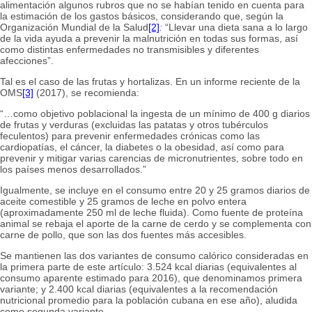
alimentación algunos rubros que no se habían tenido en cuenta para
la estimación de los gastos básicos, considerando que, según la
Organización Mundial de la Salud
[2]
:
“Llevar una dieta sana a lo largo
de la vida ayuda a prevenir la malnutrición en todas sus formas, así
como distintas enfermedades no transmisibles y diferentes
afecciones”.
Tal es el caso de las frutas y hortalizas. En un informe reciente de la
OMS
[3]
(2017), se recomienda:
“…como objetivo poblacional la ingesta de un mínimo de 400 g diarios
de frutas y verduras (excluidas las patatas y otros tubérculos
feculentos) para prevenir enfermedades crónicas como las
cardiopatías, el cáncer, la diabetes o la obesidad, así como para
prevenir y mitigar varias carencias de micronutrientes, sobre todo en
los países menos desarrollados.”
Igualmente, se incluye en el consumo entre 20 y 25 gramos diarios de
aceite comestible y 25 gramos de leche en polvo entera
(aproximadamente 250 ml de leche fluida). Como fuente de proteína
animal se rebaja el aporte de la carne de cerdo y se complementa con
carne de pollo, que son las dos fuentes más accesibles.
Se mantienen las dos variantes de consumo calórico consideradas en
la primera parte de este artículo: 3.524 kcal diarias (equivalentes al
consumo aparente estimado para 2016), que denominamos primera
variante; y 2.400 kcal diarias (equivalentes a la recomendación
nutricional promedio para la población cubana en ese año), aludida
como segunda variante.