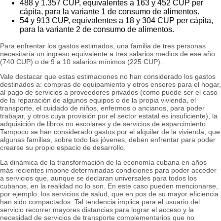
488 y 1.357 CUP, equivalentes a 163 y 452 CUP per
cápita, para la variante 1 de consumo de alimentos.
54 y 913 CUP, equivalentes a 18 y 304 CUP per cápita,
para la variante 2 de consumo de alimentos.
Para enfrentar los gastos estimados, una familia de tres personas
necesitaría un ingreso equivalente a tres salarios medios de ese año
(740 CUP) o de 9 a 10 salarios mínimos (225 CUP).
Vale destacar que estas estimaciones no han considerado los gastos
destinados a: compras de equipamiento y otros enseres para el hogar,
al pago de servicios a proveedores privados (como puede ser el caso
de la reparación de algunos equipos o de la propia vivienda, el
transporte, el cuidado de niños, enfermos o ancianos, para poder
trabajar, y otros cuya provisión por el sector estatal es insuficiente), la
adquisición de libros no escolares y de servicios de esparcimiento.
Tampoco se han considerado gastos por el alquiler de la vivienda, que
algunas familias, sobre todo las jóvenes, deben enfrentar para poder
crearse su propio espacio de desarrollo.
La dinámica de la transformación de la economía cubana en años
más recientes impone determinadas condiciones para poder acceder
a servicios que, aunque se declaran universales para todos los
cubanos, en la realidad no lo son. En este caso pueden mencionarse,
por ejemplo, los servicios de salud, que en pos de su mayor eficiencia
han sido compactados. Tal tendencia implica para el usuario del
servicio recorrer mayores distancias para lograr el acceso y la
necesidad de servicios de transporte complementarios que no