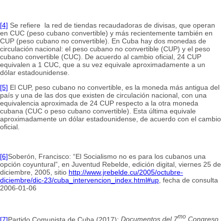
[4]
Se refiere la red de tiendas recaudadoras de divisas, que operan
en CUC (peso cubano convertible) y más recientemente también en
CUP (peso cubano no convertible). En Cuba hay dos monedas de
circulación nacional: el peso cubano no convertible (CUP) y el peso
cubano convertible (CUC). De acuerdo al cambio oficial, 24 CUP
equivalen a 1 CUC, que a su vez equivale aproximadamente a un
dólar estadounidense.
[5]
El CUP, peso cubano no convertible, es la moneda más antigua del
país y una de las dos que existen de circulación nacional, con una
equivalencia aproximada de 24 CUP respecto a la otra moneda
cubana (CUC o peso cubano convertible). Esta última equivale
aproximadamente un dólar estadounidense, de acuerdo con el cambio
oficial.
[6]
Soberón, Francisco: “El Socialismo no es para los cubanos una
opción coyuntural”, en Juventud Rebelde, edición digital, viernes 25 de
diciembre, 2005, sitio
http://www.jrebelde.cu/2005/octubre-
diciembre/dic-23/cuba_intervencion_index.html#up
, fecha de consulta
2006-01-06
mo
[7]
Partido Comunista de Cuba (2017):
Documentos del 7
Congreso