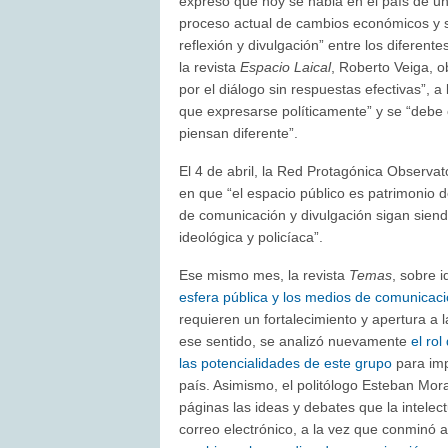
expresó que hoy se habla en el país de una
proceso actual de cambios económicos y so
reflexión y divulgación” entre los diferent
la revista
Espacio Laical
, Roberto Veiga, 
por el diálogo sin respuestas efectivas”, a
que expresarse políticamente” y se “debe 
piensan diferente”.
El 4 de abril, la Red Protagónica Observat
en que “el espacio público es patrimonio d
de comunicación y divulgación sigan siendo
ideológica y policíaca”.
Ese mismo mes, la revista
Temas
, sobre 
esfera pública y los medios de comunicac
requieren un fortalecimiento y apertura a 
ese sentido, se analizó nuevamente
el rol
las potencialidades de este grupo
para imp
país. Asimismo, el politólogo Esteban Mo
páginas las ideas y debates que la intelect
correo electrónico, a la vez que conminó 