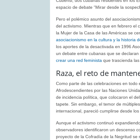
Cubensi, dos cubanas residentes en los Es
espacio de debate “Mirar desde la sospec
Pero el polémico asunto del asociacionis
del activismo. Mientras que en febrero el
la Mujer de la Casa de las Américas se ce
asociacionismo en la cultura y la historia 
los aportes de la desactivada en 1996 As
un debate entre cubanas que se declaran f
crear una red feminista
que trascienda las
Raza, el reto de mantene
Como parte de las celebraciones en todo e
Afrodescendientes por las Naciones Unidas
de incidencia política, que colocaron el d
tapete. Sin embargo, el temor de múltiples
internacional, pareció cumplirse desde lo
Aunque el activismo continuó expandiendo l
observadores identificaron un descenso c
proyecto de la Cofradía de la Negritud se 