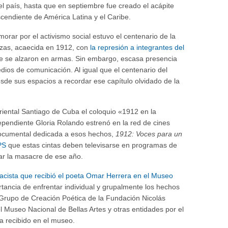
 el país, hasta que en septiembre fue creado el acápite
scendiente de América Latina y el Caribe.
rar por el activismo social estuvo el centenario de la
zas, acaecida en 1912, con
la represión a integrantes del
 se alzaron en armas. Sin embargo, escasa presencia
dios de comunicación. Al igual que el centenario del
esde sus espacios a recordar ese capítulo olvidado de la
riental Santiago de Cuba el coloquio «1912 en la
dependiente Gloria Rolando estrenó en la red de cines
 documental dedicada a esos hechos,
1912: Voces para un
PS
que estas cintas deben televisarse en programas de
car la masacre de ese año.
racista que recibió el poeta Omar Herrera en el Museo
tancia de enfrentar individual y grupalmente los hechos
l Grupo de Creación Poética de la Fundación Nicolás
el Museo Nacional de Bellas Artes y otras entidades por el
ía recibido en el museo.