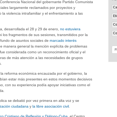
a Conferencia Nacional del gobernante Partido Comunista
iales largamente reclamados por proyectos y
 violencia intrafamiliar y el enfrentamiento a las
a, desarrollada el 28 y 29 de enero,
no estuviera
i los fragmentos de sus sesiones, transmitidos por la
rofundo de asuntos sociales de
marcado interés
de manera general la mención explícita de problemas
 fue considerada como un reconocimiento oficial y el
uras de más atención a las necesidades de grupos
s.
la reforma económica encauzada por el gobierno, la
debían estar más presentes en estos momentos decisivos
uso, con su experiencia podía apoyar iniciativas como el
da.
blica se debatió por vez primera en alta voz y se
ización ciudadana
y
la libre asociación civil
.
ro Cristiano de Reflexión y Diálogo-Cuba
, el Centro