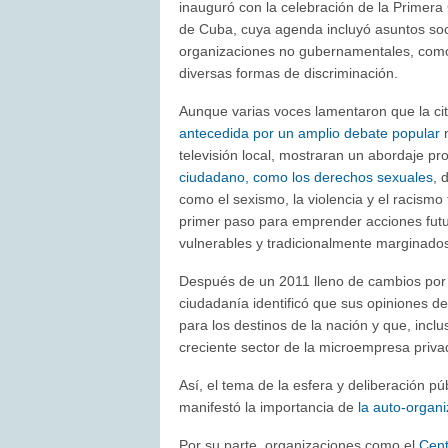
inauguró con la celebración de la Primer
de Cuba, cuya agenda incluyó asuntos soc
organizaciones no gubernamentales, como la
diversas formas de discriminación.
Aunque varias voces lamentaron que la cit
antecedida por un amplio debate popular
n
televisión local, mostraran un abordaje p
ciudadano, como los derechos sexuales
, 
como el sexismo, la violencia y el racismo
primer paso para emprender acciones fut
vulnerables y tradicionalmente marginado
Después de un 2011 lleno de cambios por 
ciudadanía identificó que sus opiniones 
para los destinos de la nación y que, incl
creciente sector de la microempresa priva
Así, el tema de la esfera y deliberación pú
manifestó la importancia de
la auto-organ
Por su parte, organizaciones como el
Cent