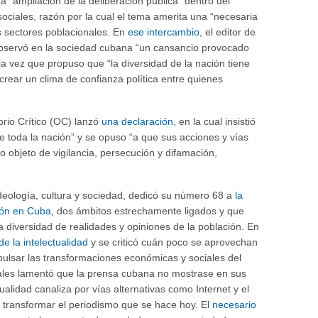
 “ampliación de la deliberación pública” dentro del
ciales, razón por la cual el tema amerita una “necesaria
es sectores poblacionales. En
ese intercambio
, el editor de
observó en la sociedad cubana “un cansancio provocado
 la vez que propuso que “la diversidad de la nación tiene
crear un clima de confianza política entre quienes
orio Crítico (OC) lanzó
una declaración
, en la cual insistió
e toda la nación” y se opuso “a que sus acciones y vías
 objeto de vigilancia, persecución y difamación,
ideología, cultura y sociedad, dedicó su número 68 a
la
ión en Cuba
, dos ámbitos estrechamente ligados y que
la diversidad de realidades y opiniones de la población. En
 de la intelectualidad
y se criticó cuán poco se aprovechan
ulsar las transformaciones económicas y sociales del
rales lamentó que la prensa cubana no mostrase en sus
ualidad canaliza por vías alternativas como Internet y el
a transformar el periodismo que se hace hoy. El
necesario