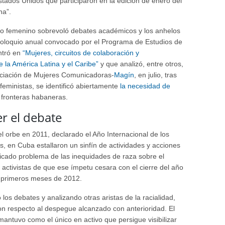
tados Unidos que participaron en la edición de enero del
ha”.
mo femenino sobrevoló debates académicos y los anhelos
 coloquio anual convocado por el Programa de Estudios de
ntró en
“Mujeres, circuitos de colaboración y
de la América Latina y el Caribe”
y que analizó, entre otros,
ociación de Mujeres Comunicadoras-
Magín
, en julio, tras
eministas, se identificó abiertamente
la necesidad de
 fronteras habaneras.
r el debate
l orbe en 2011, declarado el Año Internacional de los
, en Cuba estallaron un sinfín de actividades y acciones
elicado problema de las inequidades de raza sobre el
 activistas de que ese ímpetu cesara con el cierre del año
s primeros meses de 2012.
os debates y analizando otras aristas de la racialidad,
on respecto al despegue alcanzado con anterioridad. El
mantuvo como el único en activo que persigue visibilizar