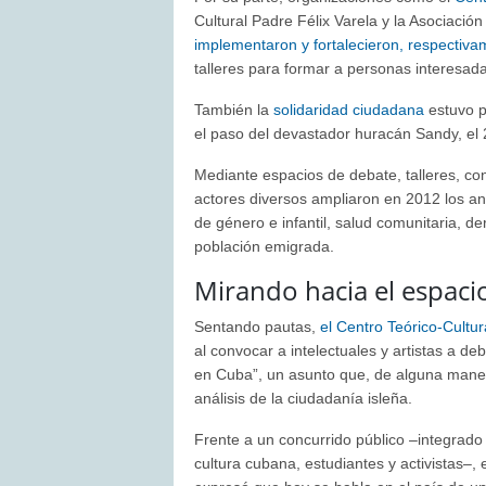
Cultural Padre Félix Varela y la Asociac
implementaron y fortalecieron, respectiva
talleres para formar a personas interesad
También la
solidaridad ciudadana
estuvo p
el paso del devastador huracán Sandy, el 
Mediante espacios de debate, talleres, conf
actores diversos ampliaron en 2012 los aná
de género e infantil, salud comunitaria, d
población emigrada.
Mirando hacia el espaci
Sentando pautas,
el Centro Teórico-Cultur
al convocar a intelectuales y artistas a de
en Cuba”, un asunto que, de alguna mane
análisis de la ciudadanía isleña.
Frente a un concurrido público –integrado 
cultura cubana, estudiantes y activistas–, 