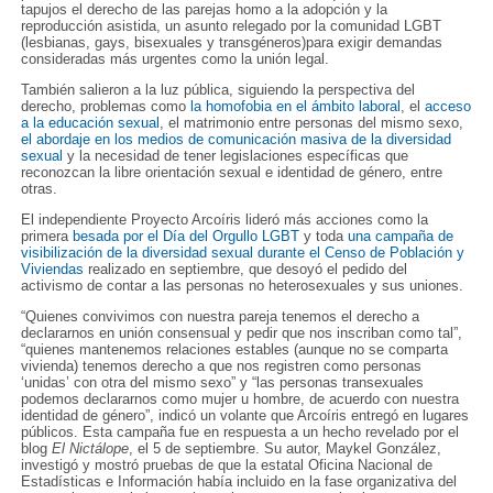
tapujos el derecho de las parejas homo a la adopción y la
reproducción asistida, un asunto relegado por la comunidad LGBT
(lesbianas, gays, bisexuales y transgéneros)para exigir demandas
consideradas más urgentes como la unión legal.
También salieron a la luz pública, siguiendo la perspectiva del
derecho, problemas como
la homofobia en el ámbito laboral
, el
acceso
a la educación sexual
, el matrimonio entre personas del mismo sexo,
el abordaje en los medios de comunicación masiva de la diversidad
sexual
y la necesidad de tener legislaciones específicas que
reconozcan la libre orientación sexual e identidad de género, entre
otras.
El independiente Proyecto Arcoíris lideró más acciones como la
primera
besada por el Día del Orgullo LGBT
y toda
una campaña de
visibilización de la diversidad sexual durante el Censo de Población y
Viviendas
realizado en septiembre, que desoyó el pedido del
activismo de contar a las personas no heterosexuales y sus uniones.
“Quienes convivimos con nuestra pareja tenemos el derecho a
declararnos en unión consensual y pedir que nos inscriban como tal”,
“quienes mantenemos relaciones estables (aunque no se comparta
vivienda) tenemos derecho a que nos registren como personas
‘unidas’ con otra del mismo sexo” y “las personas transexuales
podemos declararnos como mujer u hombre, de acuerdo con nuestra
identidad de género”, indicó un volante que Arcoíris entregó en lugares
públicos. Esta campaña fue en respuesta a un hecho revelado por el
blog
El Nictálope
, el 5 de septiembre. Su autor, Maykel González,
investigó y mostró pruebas de que la estatal Oficina Nacional de
Estadísticas e Información había incluido en la fase organizativa del