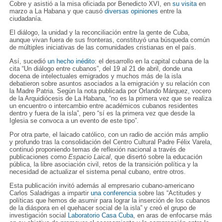
Cobre y asistió a la misa oficiada por Benedicto XVI, en
su visita
en
marzo a La Habana y que causó
diversas opiniones
entre la
ciudadanía.
El diálogo, la unidad y la reconciliación entre la gente de Cuba,
aunque vivan fuera de sus fronteras, constituyó una búsqueda común
de múltiples iniciativas de las comunidades cristianas en el país.
Así, sucedió
un hecho inédito
: el desarrollo en la capital cubana de la
cita “Un diálogo entre cubanos”, del 19 al 21 de abril, donde una
docena de intelectuales emigrados y muchos más de la isla
debatieron sobre asuntos asociados a la emigración y su relación con
la Madre Patria. Según la nota publicada por Orlando Márquez, vocero
de la Arquidiócesis de La Habana, “no es la primera vez que se realiza
un encuentro o intercambio entre académicos cubanos residentes
dentro y fuera de la isla”, pero “sí es la primera vez que desde la
Iglesia se convoca a un evento de este tipo”.
Por otra parte, el laicado católico, con un radio de acción más amplio
y profundo tras la consolidación del Centro Cultural Padre Félix Varela,
continuó proponiendo temas de reflexión nacional a través de
publicaciones como
Espacio Laical
, que disertó sobre la educación
pública, la libre asociación civil, retos de la transición política y la
necesidad de actualizar el sistema penal cubano, entre otros.
Esta publicación invitó además al empresario cubano-americano
Carlos Saladrigas a impartir
una conferencia
sobre las “Actitudes y
políticas que hemos de asumir para lograr la inserción de los cubanos
de la diáspora en el quehacer social de la isla” y creó el grupo de
investigación social
Laboratorio Casa Cuba
, en aras de enfocarse más