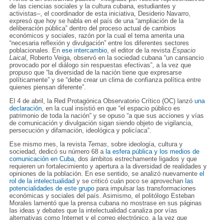
de las ciencias sociales y la cultura cubana, estudiantes y
activistas–, el coordinador de esta iniciativa, Desiderio Navarro,
expresó que hoy se habla en el país de una “ampliación de la
deliberación pública” dentro del proceso actual de cambios
económicos y sociales, razón por la cual el tema amerita una
“necesaria reflexión y divulgación” entre los diferentes sectores
poblacionales. En
ese intercambio
, el editor de la revista
Espacio
Laical
, Roberto Veiga, observó en la sociedad cubana “un cansancio
provocado por el diálogo sin respuestas efectivas”, a la vez que
propuso que “la diversidad de la nación tiene que expresarse
políticamente” y se “debe crear un clima de confianza política entre
quienes piensan diferente”.
El 4 de abril, la Red Protagónica Observatorio Crítico (OC) lanzó
una
declaración
, en la cual insistió en que “el espacio público es
patrimonio de toda la nación” y se opuso “a que sus acciones y vías
de comunicación y divulgación sigan siendo objeto de vigilancia,
persecución y difamación, ideológica y policíaca”.
Ese mismo mes, la revista
Temas
, sobre ideología, cultura y
sociedad, dedicó su número 68 a
la esfera pública y los medios de
comunicación en Cuba
, dos ámbitos estrechamente ligados y que
requieren un fortalecimiento y apertura a la diversidad de realidades y
opiniones de la población. En ese sentido, se analizó nuevamente
el
rol de la intelectualidad
y se criticó cuán poco se aprovechan
las
potencialidades de este grupo
para impulsar las transformaciones
económicas y sociales del país. Asimismo, el politólogo Esteban
Morales lamentó que la prensa cubana no mostrase en sus páginas
las ideas y debates que la intelectualidad canaliza por vías
alternativas como Internet y el correo electrónico, a la vez que