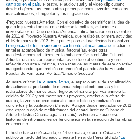
cambios en el país
, el teatro, el audiovisual y el video clip cubano
desde el género, así como otras preocupaciones juveniles como las
masculinidades, el reguetón y las migraciones.
-Proyecto Nuestra América: Con el objetivo de desmitificar la idea de
que a la juventud actual no le interesa la política, estudiantes
universitarios en Cuba de toda América Latina fundaron en noviembre
de 2011 el Proyecto Nuestra América, que realizó su primera actividad
el 16 de marzo de 2012. Ese primer paso estuvo dedicado a analizar
la vigencia del feminismo en el continente latinoamericano
, mediante
un taller acompañado de música, fotografías, entre otras
manifestaciones artísticas, en la habanera Casa del Alba Cultural.
Articular una red con representantes de todo el continente y unir
reflexión con arte y mística, son varias de las metas de este colectivo
autogestionado, que también emprendió el pasado año la Escuela
Popular de Formación Política “Ernesto Guevara”.
-Muestra crítica:
La Muestra Joven
, el espacio anual de socialización
de audiovisual producido de manera independiente por las y los
realizadores de menos edad, logró autofinanciar por vez primera la
edición de 2012 y así mantener su proyecto, gracias a la oferta de
cursos, la venta de promocionales como bolsos y realización de
conciertos y la publicación
Bisiesto
. Aunque desde mediados de 2011
este espacio dejó de recibir fondos del estatal Instituto Cubano de
Arte e Industria Cinematográfica (Icaic), volvieron a sucederse
historias de intromisiones de funcionarios en la selección de las obras
en concurso.
El hecho trascendió cuando, el 14 de marzo, el portal
Cubacine
publicó un texto del laureado cineasta Fernando Pérez titulado
“La