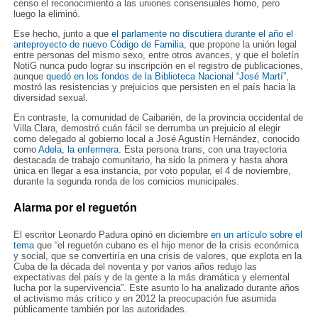
censo el reconocimiento a las uniones consensuales homo, pero
luego la eliminó.
Ese hecho, junto a que
el parlamente no discutiera durante el año el
anteproyecto de nuevo Código de Familia
, que propone la unión legal
entre personas del mismo sexo, entre otros avances, y que el boletín
NotiG nunca pudo lograr su inscripción en el registro de publicaciones,
aunque
quedó en los fondos de la Biblioteca Nacional “José Martí”
,
mostró las resistencias y prejuicios que persisten en el país hacia la
diversidad sexual.
En contraste, la comunidad de Caibarién, de la provincia occidental de
Villa Clara, demostró cuán fácil se derrumba un prejuicio al elegir
como delegado al gobierno local a José Agustín Hernández, conocido
como
Adela, la enfermera
. Esta persona trans, con una trayectoria
destacada de trabajo comunitario, ha sido la primera y hasta ahora
única en llegar a esa instancia, por voto popular, el 4 de noviembre,
durante la segunda ronda de los comicios municipales.
Alarma por el reguetón
El escritor Leonardo Padura opinó en diciembre
en un artículo sobre el
tema
que “el reguetón cubano es el hijo menor de la crisis económica
y social, que se convertiría en una crisis de valores, que explota en la
Cuba de la década del noventa y por varios años redujo las
expectativas del país y de la gente a la más dramática y elemental
lucha por la supervivencia”. Este asunto lo ha analizado durante años
el activismo más crítico y en 2012 la preocupación fue asumida
públicamente también por las autoridades.