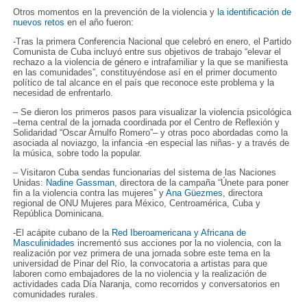
Otros momentos en la prevención de la violencia y
la identificación de
nuevos retos
en el año fueron:
-Tras la primera Conferencia Nacional que celebró en enero, el Partido
Comunista de Cuba incluyó entre sus objetivos de trabajo “elevar el
rechazo a la violencia de género e intrafamiliar y la que se manifiesta
en las comunidades”, constituyéndose así en el primer documento
político de tal alcance en el país que reconoce este problema y la
necesidad de enfrentarlo.
– Se dieron los primeros pasos para visualizar la violencia psicológica
–tema central de la jornada coordinada por el Centro de Reflexión y
Solidaridad “Oscar Arnulfo Romero”– y otras poco abordadas como la
asociada al noviazgo, la infancia -en especial las niñas- y a través de
la música, sobre todo la popular.
– Visitaron Cuba sendas funcionarias del sistema de las Naciones
Unidas:
Nadine Gassman
, directora de la campaña “Únete para poner
fin a la violencia contra las mujeres” y
Ana Güezmes
, directora
regional de ONU Mujeres para México, Centroamérica, Cuba y
República Dominicana.
-El acápite cubano de la
Red Iberoamericana y Africana de
Masculinidades
incrementó sus acciones por la no violencia, con la
realización por vez primera de una jornada sobre este tema en la
universidad de Pinar del Rí­o, la convocatoria a artistas para que
laboren como embajadores de la no violencia y la realización de
actividades cada Día Naranja, como recorridos y conversatorios en
comunidades rurales.