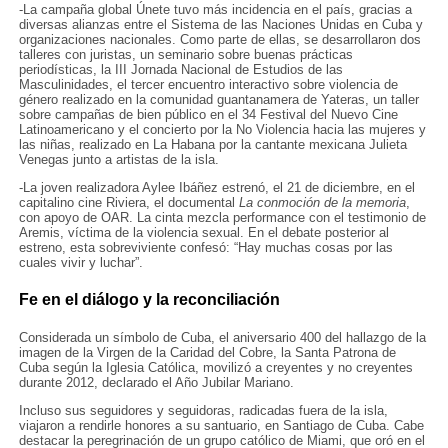
-La campaña global Únete tuvo más incidencia en el país, gracias a
diversas alianzas entre el Sistema de las Naciones Unidas en Cuba y
organizaciones nacionales. Como parte de ellas, se desarrollaron dos
talleres con juristas, un seminario sobre buenas prácticas
periodísticas, la III Jornada Nacional de Estudios de las
Masculinidades, el tercer encuentro interactivo sobre violencia de
género realizado en la comunidad guantanamera de Yateras, un taller
sobre campañas de bien público en el 34 Festival del Nuevo Cine
Latinoamericano y el concierto por la No Violencia hacia las mujeres y
las niñas, realizado en La Habana por la cantante mexicana Julieta
Venegas junto a artistas de la isla.
-La joven realizadora Aylee Ibáñez estrenó, el 21 de diciembre, en el
capitalino cine Riviera, el documental
La conmoción de la memoria
,
con apoyo de OAR. La cinta mezcla performance con el testimonio de
Aremis, víctima de la violencia sexual. En el debate posterior al
estreno, esta sobreviviente confesó: “Hay muchas cosas por las
cuales vivir y luchar”.
Fe en el diálogo y la reconciliación
Considerada un símbolo de Cuba, el aniversario 400 del hallazgo de la
imagen de la Virgen de la Caridad del Cobre, la Santa Patrona de
Cuba según la Iglesia Católica, movilizó a creyentes y no creyentes
durante 2012, declarado el Año Jubilar Mariano.
Incluso sus seguidores y seguidoras, radicadas fuera de la isla,
viajaron a rendirle honores a su santuario, en Santiago de Cuba. Cabe
destacar la peregrinación de un grupo católico de Miami, que oró en el