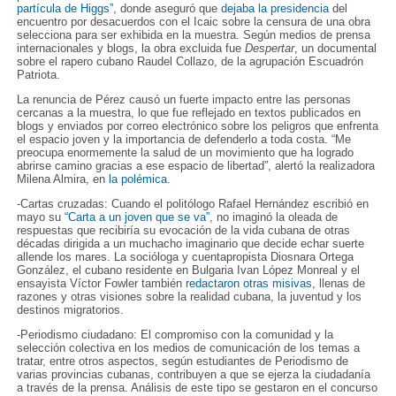
partícula de Higgs”
, donde aseguró que
dejaba la presidencia
del
encuentro por desacuerdos con el Icaic sobre la censura de una obra
selecciona para ser exhibida en la muestra. Según medios de prensa
internacionales y blogs, la obra excluida fue
Despertar
, un documental
sobre el rapero cubano Raudel Collazo, de la agrupación Escuadrón
Patriota.
La renuncia de Pérez causó un fuerte impacto entre las personas
cercanas a la muestra, lo que fue reflejado en textos publicados en
blogs y enviados por correo electrónico sobre los peligros que enfrenta
el espacio joven y la importancia de defenderlo a toda costa. “Me
preocupa enormemente la salud de un movimiento que ha logrado
abrirse camino gracias a ese espacio de libertad”, alertó la realizadora
Milena Almira, en
la polémica
.
-Cartas cruzadas: Cuando el politólogo Rafael Hernández escribió en
mayo su
“Carta a un joven que se va”
, no imaginó la oleada de
respuestas que recibiría su evocación de la vida cubana de otras
décadas dirigida a un muchacho imaginario que decide echar suerte
allende los mares. La socióloga y cuentapropista Diosnara Ortega
González, el cubano residente en Bulgaria Ivan López Monreal y el
ensayista Víctor Fowler también
redactaron otras misivas
, llenas de
razones y otras visiones sobre la realidad cubana, la juventud y los
destinos migratorios.
-Periodismo ciudadano: El compromiso con la comunidad y la
selección colectiva en los medios de comunicación de los temas a
tratar, entre otros aspectos, según estudiantes de Periodismo de
varias provincias cubanas, contribuyen a que se ejerza la ciudadanía
a través de la prensa. Análisis de este tipo se gestaron en el concurso