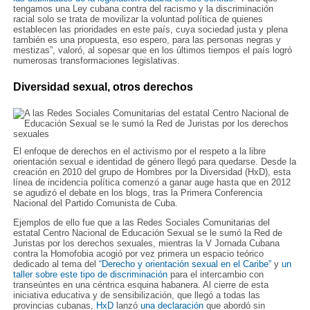
tengamos una Ley cubana contra del racismo y la discriminación
racial solo se trata de movilizar la voluntad política de quienes
establecen las prioridades en este país, cuya sociedad justa y plena
también es una propuesta, eso espero, para las personas negras y
mestizas”, valoró, al sopesar que en los últimos tiempos el país logró
numerosas transformaciones legislativas.
Diversidad sexual, otros derechos
El enfoque de derechos en el activismo por el respeto a la libre
orientación sexual e identidad de género llegó para quedarse. Desde la
creación en 2010 del grupo de Hombres por la Diversidad (HxD), esta
línea de incidencia política comenzó a ganar auge hasta que en 2012
se agudizó el debate en los blogs, tras la Primera Conferencia
Nacional del Partido Comunista de Cuba.
Ejemplos de ello fue que a las Redes Sociales Comunitarias del
estatal Centro Nacional de Educación Sexual se le sumó la Red de
Juristas por los derechos sexuales, mientras la V Jornada Cubana
contra la Homofobia acogió por vez primera un espacio teórico
dedicado al tema del
“Derecho y orientación sexual en el Caribe”
y
un
taller sobre este tipo de discriminación
para el intercambio con
transeúntes en una céntrica esquina habanera. Al cierre de esta
iniciativa educativa y de sensibilización, que llegó a todas las
provincias cubanas,
HxD
lanzó
una declaración
que abordó sin