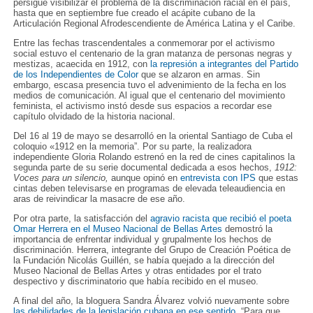
persigue visibilizar el problema de la discriminación racial en el país,
hasta que en septiembre fue creado el acápite cubano de la
Articulación Regional Afrodescendiente de América Latina y el Caribe.
Entre las fechas trascendentales a conmemorar por el activismo
social estuvo el centenario de la gran matanza de personas negras y
mestizas, acaecida en 1912, con
la represión a integrantes del Partido
de los Independientes de Color
que se alzaron en armas. Sin
embargo, escasa presencia tuvo el advenimiento de la fecha en los
medios de comunicación. Al igual que el centenario del movimiento
feminista, el activismo instó desde sus espacios a recordar ese
capítulo olvidado de la historia nacional.
Del 16 al 19 de mayo se desarrolló en la oriental Santiago de Cuba el
coloquio «1912 en la memoria”. Por su parte, la realizadora
independiente Gloria Rolando estrenó en la red de cines capitalinos la
segunda parte de su serie documental dedicada a esos hechos,
1912:
Voces para un silencio,
aunque opinó en
entrevista con IPS
que estas
cintas deben televisarse en programas de elevada teleaudiencia en
aras de reivindicar la masacre de ese año.
Por otra parte, la satisfacción del
agravio racista que recibió el poeta
Omar Herrera en el Museo Nacional de Bellas Artes
demostró la
importancia de enfrentar individual y grupalmente los hechos de
discriminación. Herrera, integrante del Grupo de Creación Poética de
la Fundación Nicolás Guillén, se había quejado a la dirección del
Museo Nacional de Bellas Artes y otras entidades por el trato
despectivo y discriminatorio que había recibido en el museo.
A final del año, la bloguera Sandra Álvarez volvió nuevamente sobre
las debilidades de la legislación cubana en ese sentido
. “Para que