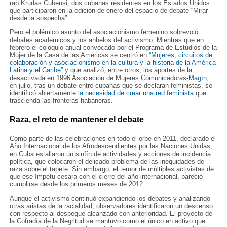
rap Krudas Cubensi, dos cubanas residentes en los Estados Unidos
que participaron en la edición de enero del espacio de debate “Mirar
desde la sospecha”.
Pero el polémico asunto del asociacionismo femenino sobrevoló
debates académicos y los anhelos del activismo. Mientras que en
febrero el coloquio anual convocado por el Programa de Estudios de la
Mujer de la Casa de las Américas se centró en
“Mujeres, circuitos de
colaboración y asociacionismo en la cultura y la historia de la América
Latina y el Caribe”
y que analizó, entre otros, los aportes de la
desactivada en 1996 Asociación de Mujeres Comunicadoras-
Magín
,
en julio, tras un debate entre cubanas que se declaran feministas, se
identificó abiertamente
la necesidad de crear una red feminista
que
trascienda las fronteras habaneras.
Raza, el reto de mantener el debate
Como parte de las celebraciones en todo el orbe en 2011, declarado el
Año Internacional de los Afrodescendientes por las Naciones Unidas,
en Cuba estallaron un sinfín de actividades y acciones de incidencia
política, que colocaron el delicado problema de las inequidades de
raza sobre el tapete. Sin embargo, el temor de múltiples activistas de
que ese ímpetu cesara con el cierre del año internacional, pareció
cumplirse desde los primeros meses de 2012.
Aunque el activismo continuó expandiendo los debates y analizando
otras aristas de la racialidad, observadores identificaron un descenso
con respecto al despegue alcanzado con anterioridad. El proyecto de
la Cofradía de la Negritud se mantuvo como el único en activo que