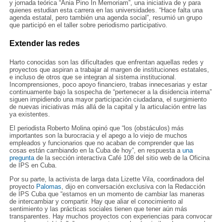
y jornada teórica “Ania Pino In Memoriam”, una iniciativa de y para
quienes estudian esta carrera en las universidades. “Hace falta una
agenda estatal, pero también una agenda social”, resumió un grupo
que participó en el taller sobre periodismo participativo.
Extender las redes
Harto conocidas son las dificultades que enfrentan aquellas redes y
proyectos que aspiran a trabajar al margen de instituciones estatales,
e incluso de otros que se integran al sistema institucional.
Incomprensiones, poco apoyo financiero, trabas innecesarias y estar
continuamente bajo la sospecha de “pertenecer a la disidencia interna”
siguen impidiendo una mayor participación ciudadana, el surgimiento
de nuevas iniciativas más allá de la capital y la articulación entre las
ya existentes.
El periodista Roberto Molina opinó que “los (obstáculos) más
importantes son la burocracia y el apego a lo viejo de muchos
empleados y funcionarios que no acaban de comprender que las
cosas están cambiando en la Cuba de hoy”, en respuesta a
una
pregunta
de la sección interactiva Café 108 del sitio web de la Oficina
de IPS en Cuba.
Por su parte, la activista de larga data Lizette Vila, coordinadora del
proyecto
Palomas
, dijo en conversación exclusiva con la Redacción
de IPS Cuba que “estamos en un momento de cambiar las maneras
de intercambiar y compartir. Hay que aliar el conocimiento al
sentimiento y las prácticas sociales tienen que tener aún más
transparentes. Hay muchos proyectos con experiencias para convocar