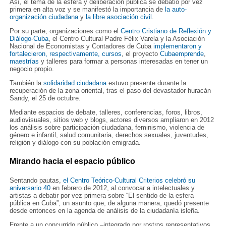
Así, el tema de la esfera y deliberación pública se debatió por vez
primera en alta voz y se manifestó la importancia de
la auto-
organización ciudadana
y
la libre asociación civil
.
Por su parte, organizaciones como el
Centro Cristiano de Reflexión y
Diálogo-Cuba
, el Centro Cultural Padre Félix Varela y la Asociación
Nacional de Economistas y Contadores de Cuba
implementaron y
fortalecieron, respectivamente, cursos
, el proyecto
Cubaemprende
,
maestrías
y talleres para formar a personas interesadas en tener un
negocio propio.
También la
solidaridad ciudadana
estuvo presente durante la
recuperación de la zona oriental, tras el paso del devastador huracán
Sandy, el 25 de octubre.
Mediante espacios de debate, talleres, conferencias, foros, libros,
audiovisuales, sitios web y blogs, actores diversos ampliaron en 2012
los análisis sobre participación ciudadana, feminismo, violencia de
género e infantil, salud comunitaria, derechos sexuales, juventudes,
religión y diálogo con su población emigrada.
Mirando hacia el espacio público
Sentando pautas,
el Centro Teórico-Cultural Criterios celebró su
aniversario 40
en febrero de 2012, al convocar a intelectuales y
artistas a debatir por vez primera sobre “El sentido de la esfera
pública en Cuba”, un asunto que, de alguna manera, quedó presente
desde entonces en la agenda de análisis de la ciudadanía isleña.
Frente a un concurrido público –integrado por rostros representativos