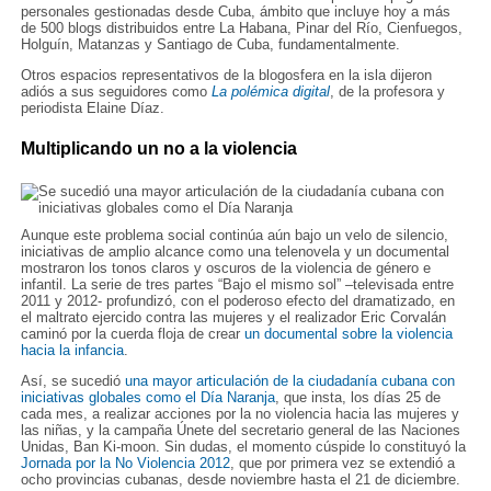
personales gestionadas desde Cuba, ámbito que incluye hoy a más
de 500 blogs distribuidos entre La Habana, Pinar del Río, Cienfuegos,
Holguín, Matanzas y Santiago de Cuba, fundamentalmente.
Otros espacios representativos de la blogosfera en la isla dijeron
adiós a sus seguidores como
La polémica digital
, de la profesora y
periodista Elaine Díaz.
Multiplicando un no a la violencia
Aunque este problema social continúa aún bajo un velo de silencio,
iniciativas de amplio alcance como una telenovela y un documental
mostraron los tonos claros y oscuros de la violencia de género e
infantil. La serie de tres partes “Bajo el mismo sol” –televisada entre
2011 y 2012- profundizó, con el poderoso efecto del dramatizado, en
el maltrato ejercido contra las mujeres y el realizador Eric Corvalán
caminó por la cuerda floja de crear
un documental sobre la violencia
hacia la infancia
.
Así, se sucedió
una mayor articulación de la ciudadanía cubana con
iniciativas globales como el Día Naranja
, que insta, los días 25 de
cada mes, a realizar acciones por la no violencia hacia las mujeres y
las niñas, y la campaña Únete del secretario general de las Naciones
Unidas, Ban Ki-moon. Sin dudas, el momento cúspide lo constituyó la
Jornada por la No Violencia 2012
, que por primera vez se extendió a
ocho provincias cubanas, desde noviembre hasta el 21 de diciembre.