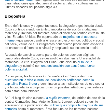
parametraciones que afectaron al sector artístico y cultural en las
últimas décadas del pasado siglo XX.
Blogosfera
Entre definiciones y segmentaciones, la blogosfera gestionada desde
Cuba continuó siendo un ámbito importante de acción ciudadana,
marcado y limitado por factores como el diferendo político entre la isla
y los Estados Unidos. En espera aún de
mejorías en el acceso a
Internet
–que puede cambiar el escenario económico, político y social
del país-, varios de sus integrantes continuaron propiciando espacios
de encuentro diferentes al virtual y ampliando su incidencia social.
Acusada de excluir a buena parte de quienes escriben páginas
personales desde Cuba, se desarrolló en abril, en la Universidad de
Matanzas, la cita “Blogazo por Cuba”, que discutió
el rol de la
blogosfera
y culminó con
una declaración que causó una fuerte
polémica digital
.
Por su parte, las bitácoras
El Taburete
y
La Chiringa
de
Cuba
cuestionaron la vida cultural de localidades periféricas como la
capitalina Punta Brava
y conminaron a las instituciones de ese sector
y a la ciudadanía a propiciar otras propuestas artísticas y recreativas
para estas comunidades.
Así, el blog de cine cubano
La pupila insomne
, del crítico de arte de la
central Camagüey Juan Antonio García Borrero, celebró su quinto
aniversario y la publicación de
un libro que compila la mayoría de sus
entradas
hasta el momento. Esta fue una de las primeras páginas