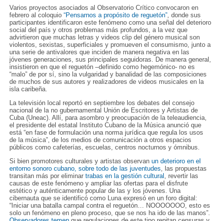
Varios proyectos asociados al Observatorio Crítico convocaron en
febrero al coloquio
“Pensarnos a propósito de reguetón”
, donde sus
participantes identificaron este fenómeno como una señal del deterioro
social del país y otros problemas más profundos, a la vez que
advirtieron que muchas letras y videos clip del género musical son
violentos, sexistas, superficiales y promueven el consumismo, junto a
una serie de antivalores que inciden de manera negativa en las
jóvenes generaciones, sus principales seguidoras. De manera general,
insistieron en que el reguetón –definido como hegemónico- no es
“malo” de por sí, sino la vulgaridad y banalidad de las composiciones
de muchos de sus autores y realizadores de videos musicales en la
isla caribeña.
La televisión local reportó en septiembre los debates del consejo
nacional de la no gubernamental Unión de Escritores y Artistas de
Cuba (Uneac). Allí, para asombro y preocupación de la teleaudiencia,
el presidente del estatal Instituto Cubano de la Música anunció que
está “en fase de formulación una norma jurídica que regula los usos
de la música”, de los medios de comunicación a otros espacios
públicos como cafeterías, escuelas, centros nocturnos y ómnibus.
Si bien promotores culturales y artistas observan
un deterioro en el
entorno sonoro cubano, sobre todo de las juventudes
, las propuestas
transitan más por eliminar
trabas en la gestión cultural
, revertir las
causas de este fenómeno y ampliar las ofertas para el disfrute
estético y auténticamente popular de las y los jóvenes. Una
cibernauta que se identificó como Luna expresó en un foro digital:
“Iniciar una batalla campal contra el reguetón… NOOOOOOO, esto es
solo un fenómeno en pleno proceso, que se nos ha ido de las manos”.
Observadores temen
que regulaciones de este tipo repitan censuras y