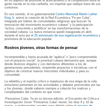
en su objetivo de promover el acercamiento y la comprensión entre la
gente nacida en la isla caribeña, sin importar que radique fuera de sus
contornos.
En ese sentido, el no gubernamental
Centro Memorial Martin Luther
King Jr.
animó la creación de la Red Ecuménica “Fe por Cuba”,
integrada por líderes de comunidades religiosas que buscan “la
renovación del movimiento ecuménico cubano” y la participación
“activa, consciente y profética” en las transformaciones de la
sociedad cubana. La nueva instancia quedó inaugurada en abril,
durante el acto por
el 25 aniversario de esa organización ecuménica
y
promotora de la educación popular.
Rostros jóvenes, otras formas de pensar
Incomprendida y hasta acusada de “apática” o “poco comprometida
con el proyecto social”, la juventud cubana demuestra que, aunque
desde diversos ángulos y con derroteros diferentes a los de
generaciones precedentes, emprende proyectos e iniciativas con el
objetivo de construir nuevos horizontes individuales y para su
comunidad.
La rebeldía y el espíritu crítico e impetuoso de esa etapa de la vida
estuvieron presentes en las actividades y debates promovidos por las
y los jóvenes, donde salieron siempre a colación los matices y
complejidades del contexto en que viven:
-Pensamos Cuba: Ya en su tercera edición, el Encuentro de Crítica e
Investigación Joven “Pensamos Cuba” reunió, los días 9 y 10 de
marzo, a profesionales noveles para debatir sobre el
proceso de