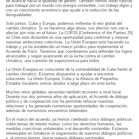
de avanzar hacia la igualdad de género. También hemos unido fuerzas
para trabajar por un mundo con energía sostenible, con trabajo digno y
con un crecimiento económico que ayude a la reducción de las
desigualdades.
Solo juntos, Cuba y Europa, podemos enfrentar el reto global del
cambio climático. Si no hacemos algo ahora, sus efectos nos van a
afectar aún más en el futuro. La COP25 [Conference of the Parties 25]
en Chile este diciembre es una oportunidad para confirmar y mejorar
nuestras ambiciones colectivas. La Unión Europea está haciendo su
trabajo y ya ha establecido un marco jurídico para implementar el
Acuerdo de París. Tenemos que coordinarnos para defender los logros
alcanzados y seguir avanzando en la lucha contra el cambio
climático, una cuestión de supervivencia para todos.
La Unión Europea es consciente de la vulnerabilidad de Cuba frente al
cambio climático. Estamos dispuestos a ayudar a encontrar
soluciones. La Unión Europea, Cuba y la Alianza de Pequeños
Estados Insulares somos aliados a largo plazo en esta lucha.
Muchos retos globales necesitan también acciones a nivel local.
Durante sus dos primeros años de aplicación, el Acuerdo de diálogo
político y de cooperación nos ha permitido reforzar nuestras
relaciones y ha generado numerosas oportunidades de cooperación,
además de numerosos encuentros bilaterales.
En el marco del acuerdo, ya hemos celebrado cinco diálogos políticos
sobre temas de interés mutuo, como los derechos humanos, las
medidas coercitivas unilaterales o el desarrollo sostenible. Estamos
interesados en fortalecer el seguimiento de nuestros diálogos políticos
y, al mismo tiempo, lanzar nuevos diálogos sectoriales