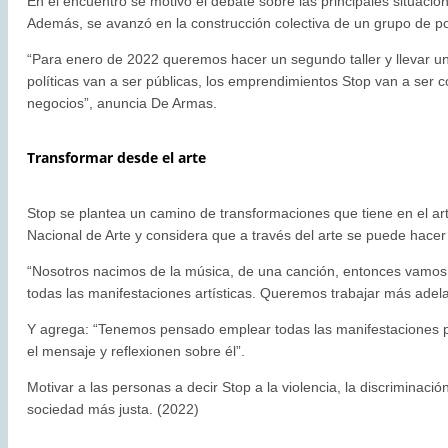
En el encuentro se motivó el debate sobre las principales situacion
Además, se avanzó en la construcción colectiva de un grupo de pol
“Para enero de 2022 queremos hacer un segundo taller y llevar una
políticas van a ser públicas, los emprendimientos Stop van a ser
negocios”, anuncia De Armas.
Transformar desde el arte
Stop se plantea un camino de transformaciones que tiene en el ar
Nacional de Arte y considera que a través del arte se puede hacer
“Nosotros nacimos de la música, de una canción, entonces vamos 
todas las manifestaciones artísticas. Queremos trabajar más adelan
Y agrega: “Tenemos pensado emplear todas las manifestaciones po
el mensaje y reflexionen sobre él”.
Motivar a las personas a decir Stop a la violencia, la discriminació
sociedad más justa. (2022)