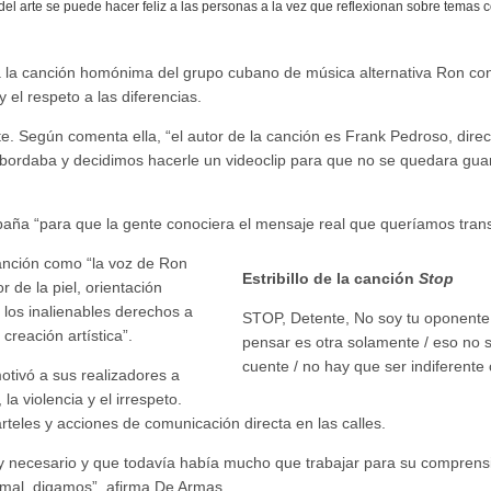
del arte se puede hacer feliz a las personas a la vez que reflexionan sobre temas 
a la canción homónima del grupo cubano de música alternativa Ron co
el respeto a las diferencias.
nte. Según comenta ella, “el autor de la canción es Frank Pedroso, dire
bordaba y decidimos hacerle un videoclip para que no se quedara gu
mpaña “para que la gente conociera el mensaje real que queríamos trans
canción como “la voz de Ron
Estribillo de la canción
Stop
 de la piel, orientación
y los inalienables derechos a
STOP, Detente, No soy tu oponente
 creación artística”.
pensar es otra solamente / eso no s
cuente / no hay que ser indiferente 
otivó a sus realizadores a
la violencia y el irrespeto.
teles y acciones de comunicación directa en las calles.
y necesario y que todavía había mucho que trabajar para su comprens
rmal, digamos”, afirma De Armas.