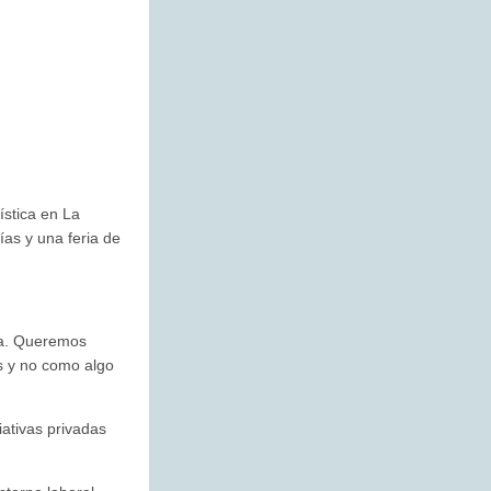
ística en La
ías y una feria de
rma. Queremos
os y no como algo
iativas privadas