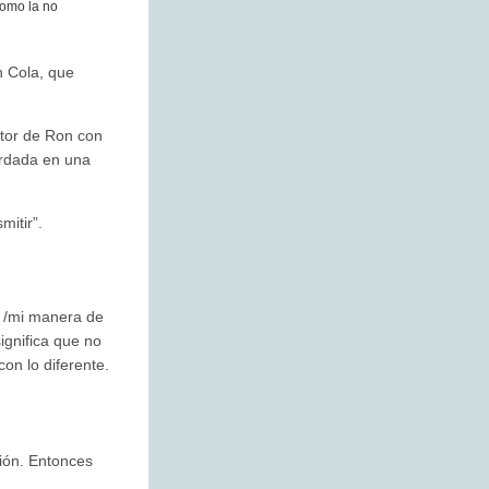
como la no
n Cola, que
ctor de Ron con
ardada en una
mitir”.
 /mi manera de
ignifica que no
con lo diferente.
ión. Entonces