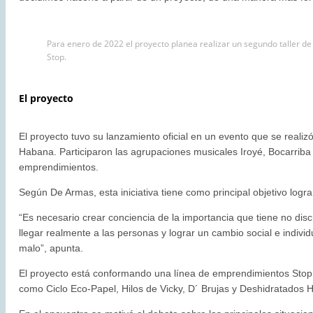
Para enero de 2022 el proyecto planea realizar un segundo taller d
Stop.
El proyecto
El proyecto tuvo su lanzamiento oficial en un evento que se realizó
Habana. Participaron las agrupaciones musicales Iroyé, Bocarriba 
emprendimientos.
Según De Armas, esta iniciativa tiene como principal objetivo logr
“Es necesario crear conciencia de la importancia que tiene no discr
llegar realmente a las personas y lograr un cambio social e indiv
malo”, apunta.
El proyecto está conformando una línea de emprendimientos Stop. En
como Ciclo Eco-Papel, Hilos de Vicky, D´ Brujas y Deshidratados 