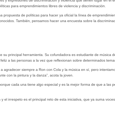
es y expresiones de discriminación y violencia que tienen lugar en el e
íticas para emprendimientos libres de violencia y discriminación.
 propuesta de políticas para hacer ya oficial la línea de emprendimie
 conocidos. También, pensamos hacer una encuesta sobre la discriminac
te su principal herramienta. Su cofundadora es estudiante de música d
 feliz a las personas a la vez que reflexionan sobre determinados tema
a agradecer siempre a Ron con Cola y la música en sí, pero intentamo
te con la pintura y la danza”, acota la joven.
rque cada una tiene algo especial y es la mejor forma de que a las p
n y el irrespeto es el principal reto de esta iniciativa, que ya suma voc