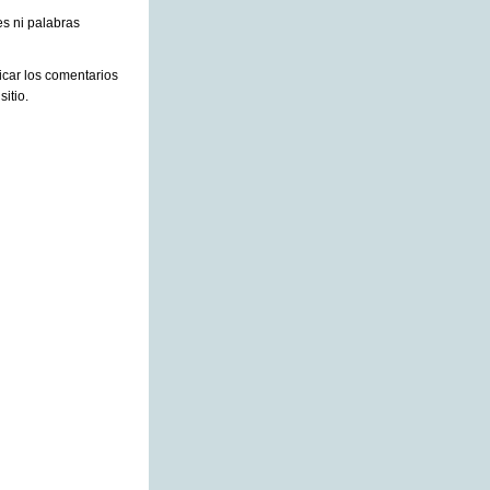
es ni palabras
car los comentarios
itio.