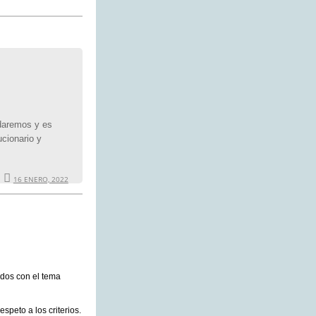
idaremos y es
cionario y
16 ENERO, 2022
dos con el tema
speto a los criterios.