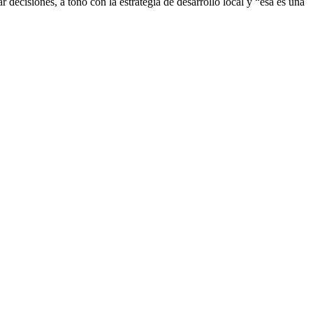
decisiones, a tono con la estrategia de desarrollo local y “esa es una