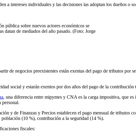
n a intereses individuales y las decisiones las adoptan los dueños o soc
ción pública sobre nuevos actores económicos se
as datan de mediados del año pasado. (Foto: Jorge
ir de negocios preexistentes están exentas del pago de tributos por se
dad social y estarán exentos por dos años del pago de la contribución ter
na
, una diferencia entre mipymes y CNA es la carga impositiva, que es i
n personal.
ción y de Finanzas y Precios establecen el pago mensual de tributos co
la población (10 %), contribución a la seguridad (14 %).
caciones fiscales: