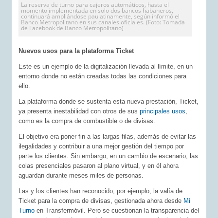
La reserva de turno para cajeros automáticos, hasta el
momento implementada en solo dos bancos habaneros,
continuará ampliándose paulatinamente, según informó el
Banco Metropolitano en sus canales oficiales. (Foto: Tomada
de Facebook de Banco Metropolitano)
Nuevos usos para la plataforma Ticket
Este es un ejemplo de la digitalización llevada al límite, en un
entorno donde no están creadas todas las condiciones para
ello.
La plataforma donde se sustenta esta nueva prestación, Ticket,
ya presenta inestabilidad con otros de sus
principales usos
,
como es la compra de combustible o de divisas.
El objetivo era poner fin a las largas filas, además de evitar las
ilegalidades y contribuir a una mejor gestión del tiempo por
parte los clientes. Sin embargo, en un cambio de escenario, las
colas presenciales pasaron al plano virtual, y en él ahora
aguardan durante meses miles de personas.
Las y los clientes han reconocido, por ejemplo, la valía de
Ticket para la compra de divisas, gestionada ahora desde
Mi
Turno
en Transfermóvil. Pero se cuestionan la transparencia del