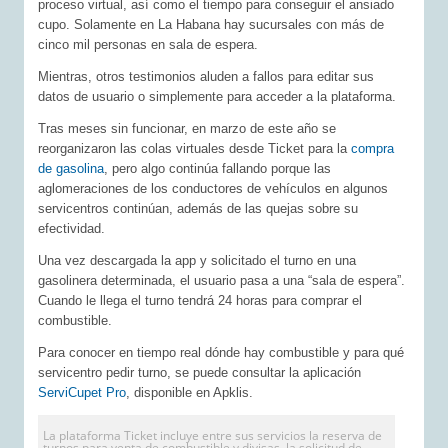
proceso virtual, así como el tiempo para conseguir el ansiado
cupo. Solamente en La Habana hay sucursales con más de
cinco mil personas en sala de espera.
Mientras, otros testimonios aluden a fallos para editar sus
datos de usuario o simplemente para acceder a la plataforma.
Tras meses sin funcionar, en marzo de este año se
reorganizaron las colas virtuales desde Ticket para la
compra
de gasolina
, pero algo continúa fallando porque las
aglomeraciones de los conductores de vehículos en algunos
servicentros continúan, además de las quejas sobre su
efectividad.
Una vez descargada la app y solicitado el turno en una
gasolinera determinada, el usuario pasa a una “sala de espera”.
Cuando le llega el turno tendrá 24 horas para comprar el
combustible.
Para conocer en tiempo real dónde hay combustible y para qué
servicentro pedir turno, se puede consultar la aplicación
ServiCupet Pro
, disponible en Apklis.
La plataforma Ticket incluye entre sus servicios la reserva de
turnos para venta de combustible y divisas, la solicitud de