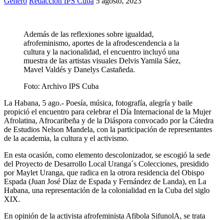
Género
Redacción IPS Cuba
5 agosto, 2023
Además de las reflexiones sobre igualdad,
afrofeminismo, aportes de la afrodescendencia a la
cultura y la nacionalidad, el encuentro incluyó una
muestra de las artistas visuales Delvis Yamila Sáez,
Mavel Valdés y Danelys Castañeda.
Foto:
Archivo IPS Cuba
La Habana, 5 ago.- Poesía, música, fotografía, alegría y baile
propició el encuentro para celebrar el Día Internacional de la Mujer
Afrolatina, Afrocaribeña y de la Diáspora convocado por la Cátedra
de Estudios Nelson Mandela, con la participación de representantes
de la academia, la cultura y el activismo.
En esta ocasión, como elemento descolonizador, se escogió la sede
del Proyecto de Desarrollo Local Uranga´s Colecciones, presidido
por Maylet Uranga, que radica en la otrora residencia del Obispo
Espada (Juan José Díaz de Espada y Fernández de Landa), en La
Habana, una representación de la colonialidad en la Cuba del siglo
XIX.
En opinión de la activista afrofeminista Afibola SifunolA, se trata