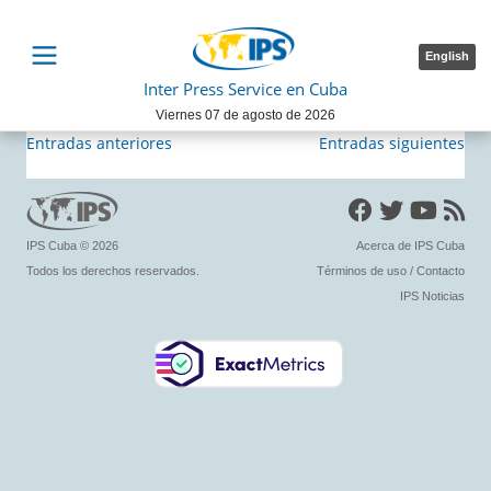
English
Inter Press Service en Cuba
Viernes 07 de agosto de 2026
Navegación
Entradas anteriores
Entradas siguientes
de
entradas
IPS Cuba
© 2026
Acerca de IPS Cuba
Todos los derechos reservados.
Términos de uso
/
Contacto
IPS Noticias