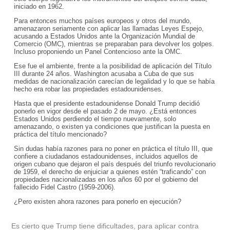
iniciado en 1962.
Para entonces muchos países europeos y otros del mundo,
amenazaron seriamente con aplicar las llamadas Leyes Espejo,
acusando a Estados Unidos ante la Organización Mundial de
Comercio (OMC), mientras se preparaban para devolver los golpes.
Incluso proponiendo un Panel Contencioso ante la OMC.
Ese fue el ambiente, frente a la posibilidad de aplicación del Título
III durante 24 años. Washington acusaba a Cuba de que sus
medidas de nacionalización carecían de legalidad y lo que se había
hecho era robar las propiedades estadounidenses.
Hasta que el presidente estadounidense Donald Trump decidió
ponerlo en vigor desde el pasado 2 de mayo. ¿Está entonces
Estados Unidos perdiendo el tiempo nuevamente, solo
amenazando, o existen ya condiciones que justifican la puesta en
práctica del título mencionado?
Sin dudas había razones para no poner en práctica el título III, que
confiere a ciudadanos estadounidenses, incluidos aquellos de
origen cubano que dejaron el país después del triunfo revolucionario
de 1959, el derecho de enjuiciar a quienes estén “traficando” con
propiedades nacionalizadas en los años 60 por el gobierno del
fallecido Fidel Castro (1959-2006).
¿Pero existen ahora razones para ponerlo en ejecución?
Es cierto que Trump tiene dificultades, para aplicar contra