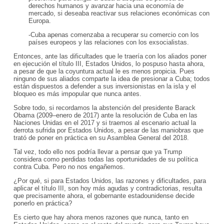
derechos humanos y avanzar hacia una economía de
mercado, si deseaba reactivar sus relaciones económicas con
Europa.
-Cuba apenas comenzaba a recuperar su comercio con los
países europeos y las relaciones con los exsocialistas.
Entonces, ante las dificultades que le traería con los aliados poner
en ejecución el título III, Estados Unidos, lo pospuso hasta ahora,
a pesar de que la coyuntura actual le es menos propicia. Pues
ninguno de sus aliados comparte la idea de presionar a Cuba; todos
están dispuestos a defender a sus inversionistas en la isla y el
bloqueo es más impopular que nunca antes.
Sobre todo, si recordamos la abstención del presidente Barack
Obama (2009–enero de 2017) ante la resolución de Cuba en las
Naciones Unidas en el 2017 y si traemos al escenario actual la
derrota sufrida por Estados Unidos, a pesar de las maniobras que
trató de poner en práctica en su Asamblea General del 2018.
Tal vez, todo ello nos podría llevar a pensar que ya Trump
considera como perdidas todas las oportunidades de su política
contra Cuba. Pero no nos engañemos.
¿Por qué, si para Estados Unidos, las razones y dificultades, para
aplicar el título III, son hoy más agudas y contradictorias, resulta
que precisamente ahora, el gobernante estadounidense decide
ponerlo en práctica?
Es cierto que hay ahora menos razones que nunca, tanto en