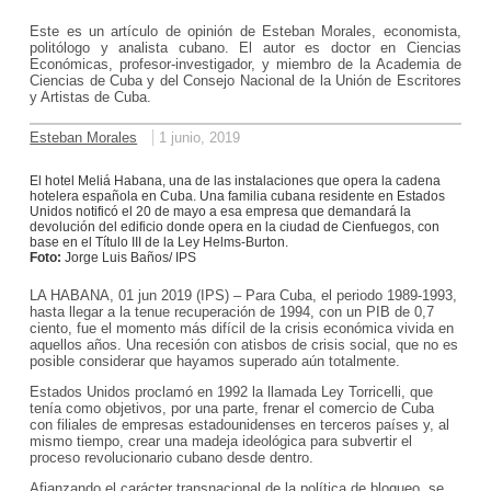
Este es un artículo de opinión de Esteban Morales, economista,
politólogo y analista cubano. El autor es doctor en Ciencias
Económicas, profesor-investigador, y miembro de la Academia de
Ciencias de Cuba y del Consejo Nacional de la Unión de Escritores
y Artistas de Cuba.
Esteban Morales
1 junio, 2019
El hotel Meliá Habana, una de las instalaciones que opera la cadena
hotelera española en Cuba. Una familia cubana residente en Estados
Unidos notificó el 20 de mayo a esa empresa que demandará la
devolución del edificio donde opera en la ciudad de Cienfuegos, con
base en el Título III de la Ley Helms-Burton.
Foto:
Jorge Luis Baños/ IPS
LA HABANA, 01 jun 2019 (IPS)
– Para Cuba, el periodo 1989-1993,
hasta llegar a la tenue recuperación de 1994, con un PIB de 0,7
ciento, fue el momento más difícil de la crisis económica vivida en
aquellos años. Una recesión con atisbos de crisis social, que no es
posible considerar que hayamos superado aún totalmente.
Estados Unidos proclamó en 1992 la llamada Ley Torricelli, que
tenía como objetivos, por una parte, frenar el comercio de Cuba
con filiales de empresas estadounidenses en terceros países y, al
mismo tiempo, crear una madeja ideológica para subvertir el
proceso revolucionario cubano desde dentro.
Afianzando el carácter transnacional de la política de bloqueo, se