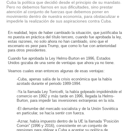
Cuba la política que decidió desde el principio de su mandato.
Pero no debemos fiarnos en sus dificultades, sino prestar
atención al conjunto de fuerzas que debemos poner en
movimiento dentro de nuestra economía, para obstaculizar e
impedirle la realización de sus aspiraciones contra Cuba.
En realidad, lejos de haber cambiado la situación, que justificaba la
no puesta en práctica del título tercero, cuando fue aprobada la ley,
estas razones, no solo ahora no han cambiado, sino que el
escenario es peor para Trump, que como lo fue con anterioridad
para otros presidentes.
Cuando fue aprobada la Ley Helms-Burton en 1996, Estados
Unidos gozaba de una serie de ventajas que ahora ya no tiene.
Veamos cuales eran entonces algunas de esas ventajas:
-Cuba, apenas salía de la crisis económica que la había
azotado durante el periodo 1989-1994.
-Ya la llamada Ley Torricelli, la había golpeado impidiéndole el
comercio en 1992 y más tarde en 1996, llegada la Helms-
Burton, para impedir las inversiones extranjeras en la isla.
-El derrumbe del mercado socialista y de la Unión Soviética
en particular, se hacía sentir con fuerza.
-Aznar, había impuesto dentro de la UE la llamada “Posición
Común” (1996 y 2016), consistente en un conjunto de
presiones para obligar a Cuba a aceptar su política de