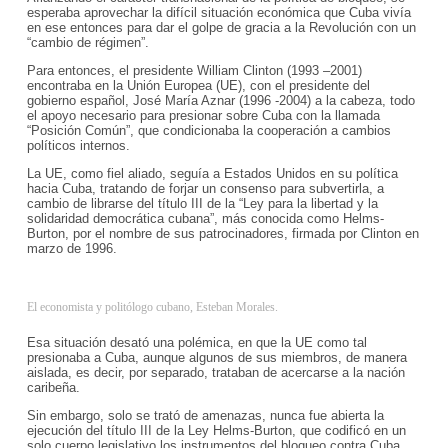
esperaba aprovechar la difícil situación económica que Cuba vivía
en ese entonces para dar el golpe de gracia a la Revolución con un
“cambio de régimen”.
Para entonces, el presidente William Clinton (1993 –2001)
encontraba en la Unión Europea (UE), con el presidente del
gobierno español, José María Aznar (1996 -2004) a la cabeza, todo
el apoyo necesario para presionar sobre Cuba con la llamada
“Posición Común”, que condicionaba la cooperación a cambios
políticos internos.
La UE, como fiel aliado, seguía a Estados Unidos en su política
hacia Cuba, tratando de forjar un consenso para subvertirla, a
cambio de librarse del título III de la “Ley para la libertad y la
solidaridad democrática cubana”, más conocida como Helms-
Burton, por el nombre de sus patrocinadores, firmada por Clinton en
marzo de 1996.
El economista y politólogo cubano, Esteban Morales.
Esa situación desató una polémica, en que la UE como tal
presionaba a Cuba, aunque algunos de sus miembros, de manera
aislada, es decir, por separado, trataban de acercarse a la nación
caribeña.
Sin embargo, solo se trató de amenazas, nunca fue abierta la
ejecución del título III de la Ley Helms-Burton, que codificó en un
solo cuerpo legislativo los instrumentos del bloqueo contra Cuba,