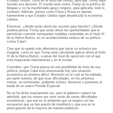
Estados Unidos, como en el resto del mundo, para que Trump haya
tomado esa decisión. El mundo está contra Trump en la política de
bloqueo y no ha manifestado apoyo ninguno, para aplicarla, todo lo
contrario. Además, países como China y Rusia se oponen
fuertemente a que Estados Unidos logre desarticular la economía
cubana.
Entonces, ¿dónde están ahora las razones para hacerlo? ¿Dónde
pudiera pensar Trump que están ahora las oportunidades que le
permitirían convertir semejantes medidas contenidas en el título III
de la Helms-Burton, en un acontecimiento exitoso de su política
contra Cuba?
Creo que no queda más alternativa que hacer un esfuerzo por
imaginar, como es que Trump está calculando aplicar ahora el título
III de la Helms-Burton, a pesar del nivel de oposición con el que
está tropezando internamente y en el mundo.
Considero, que Trump piensa en una posibilidad de éxito de esa
política, porque Cuba está atravesando hoy una situación
económica en extremo difícil. Momento en el cual se ha hablado,
por parte nuestra, de que esas dificultades, en los próximos
meses, se extremarán, pudiendo incluso, llevarnos o ponernos al
borde de un nuevo Periodo Especial.
No se ha dicho exactamente así; pero el gobierno cubano ha
admitido, que los meses por venir serán de serias dificultades
económicas; que ese es el ambiente que se respira con las
escaseces que se han puesto de manifiesto y que esa es la
preocupación de la mayoría de nuestra población.