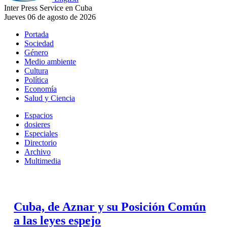
Inter Press Service en Cuba
Jueves 06 de agosto de 2026
Portada
Sociedad
Género
Medio ambiente
Cultura
Política
Economía
Salud y Ciencia
Espacios
dosieres
Especiales
Directorio
Archivo
Multimedia
Cuba, de Aznar y su Posición Común
a las leyes espejo