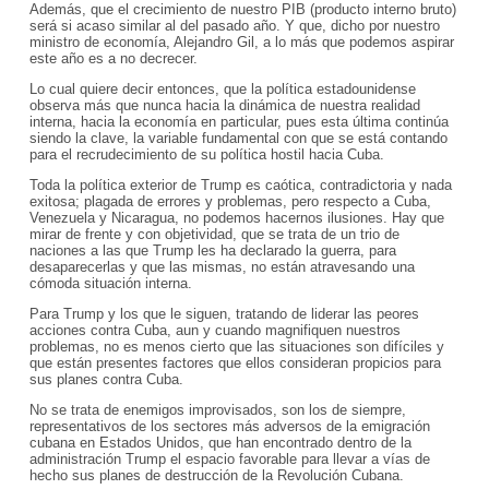
Además, que el crecimiento de nuestro PIB (producto interno bruto)
será si acaso similar al del pasado año. Y que, dicho por nuestro
ministro de economía, Alejandro Gil, a lo más que podemos aspirar
este año es a no decrecer.
Lo cual quiere decir entonces, que la política estadounidense
observa más que nunca hacia la dinámica de nuestra realidad
interna, hacia la economía en particular, pues esta última continúa
siendo la clave, la variable fundamental con que se está contando
para el recrudecimiento de su política hostil hacia Cuba.
Toda la política exterior de Trump es caótica, contradictoria y nada
exitosa; plagada de errores y problemas, pero respecto a Cuba,
Venezuela y Nicaragua, no podemos hacernos ilusiones. Hay que
mirar de frente y con objetividad, que se trata de un trio de
naciones a las que Trump les ha declarado la guerra, para
desaparecerlas y que las mismas, no están atravesando una
cómoda situación interna.
Para Trump y los que le siguen, tratando de liderar las peores
acciones contra Cuba, aun y cuando magnifiquen nuestros
problemas, no es menos cierto que las situaciones son difíciles y
que están presentes factores que ellos consideran propicios para
sus planes contra Cuba.
No se trata de enemigos improvisados, son los de siempre,
representativos de los sectores más adversos de la emigración
cubana en Estados Unidos, que han encontrado dentro de la
administración Trump el espacio favorable para llevar a vías de
hecho sus planes de destrucción de la Revolución Cubana.