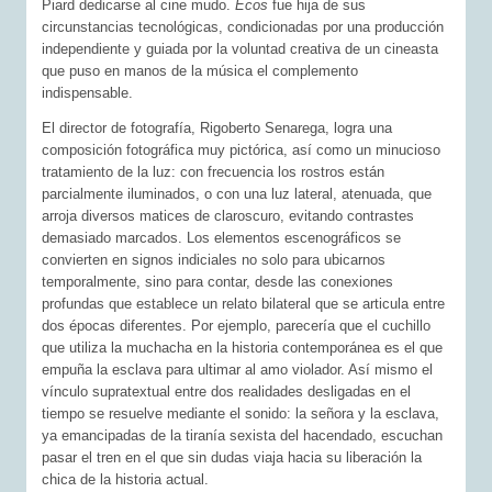
Piard dedicarse al cine mudo.
Ecos
fue hija de sus
circunstancias tecnológicas, condicionadas por una producción
independiente y guiada por la voluntad creativa de un cineasta
que puso en manos de la música el complemento
indispensable.
El director de fotografía, Rigoberto Senarega, logra una
composición fotográfica muy pictórica, así como un minucioso
tratamiento de la luz: con frecuencia los rostros están
parcialmente iluminados, o con una luz lateral, atenuada, que
arroja diversos matices de claroscuro, evitando contrastes
demasiado marcados. Los elementos escenográficos se
convierten en signos indiciales no solo para ubicarnos
temporalmente, sino para contar, desde las conexiones
profundas que establece un relato bilateral que se articula entre
dos épocas diferentes. Por ejemplo, parecería que el cuchillo
que utiliza la muchacha en la historia contemporánea es el que
empuña la esclava para ultimar al amo violador. Así mismo el
vínculo supratextual entre dos realidades desligadas en el
tiempo se resuelve mediante el sonido: la señora y la esclava,
ya emancipadas de la tiranía sexista del hacendado, escuchan
pasar el tren en el que sin dudas viaja hacia su liberación la
chica de la historia actual.