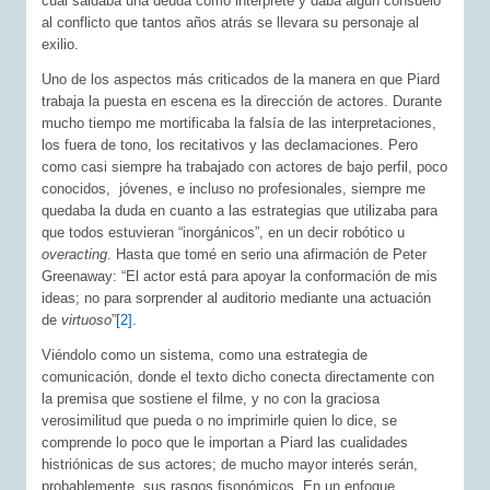
cual saldaba una deuda como intérprete y daba algún consuelo
al conflicto que tantos años atrás se llevara su personaje al
exilio.
Uno de los aspectos más criticados de la manera en que Piard
trabaja la puesta en escena es la dirección de actores. Durante
mucho tiempo me mortificaba la falsía de las interpretaciones,
los fuera de tono, los recitativos y las declamaciones. Pero
como casi siempre ha trabajado con actores de bajo perfil, poco
conocidos, jóvenes, e incluso no profesionales, siempre me
quedaba la duda en cuanto a las estrategias que utilizaba para
que todos estuvieran “inorgánicos”, en un decir robótico u
overacting
. Hasta que tomé en serio una afirmación de Peter
Greenaway: “El actor está para apoyar la conformación de mis
ideas; no para sorprender al auditorio mediante una actuación
de
virtuoso
”
[2]
.
Viéndolo como un sistema, como una estrategia de
comunicación, donde el texto dicho conecta directamente con
la premisa que sostiene el filme, y no con la graciosa
verosimilitud que pueda o no imprimirle quien lo dice, se
comprende lo poco que le importan a Piard las cualidades
histriónicas de sus actores; de mucho mayor interés serán,
probablemente, sus rasgos fisonómicos. En un enfoque