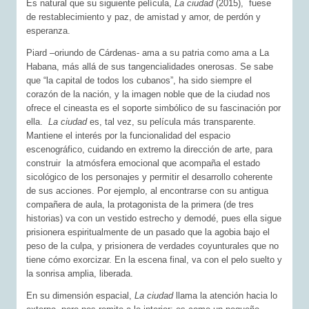
Es natural que su siguiente película,
La ciudad
(2015), fuese
de restablecimiento y paz, de amistad y amor, de perdón y
esperanza.
Piard –oriundo de Cárdenas- ama a su patria como ama a La
Habana, más allá de sus tangencialidades onerosas. Se sabe
que “la capital de todos los cubanos”, ha sido siempre el
corazón de la nación, y la imagen noble que de la ciudad nos
ofrece el cineasta es el soporte simbólico de su fascinación por
ella.
La ciudad
es, tal vez, su película más transparente.
Mantiene el interés por la funcionalidad del espacio
escenográfico, cuidando en extremo la dirección de arte, para
construir la atmósfera emocional que acompaña el estado
sicológico de los personajes y permitir el desarrollo coherente
de sus acciones. Por ejemplo, al encontrarse con su antigua
compañera de aula, la protagonista de la primera (de tres
historias) va con un vestido estrecho y demodé, pues ella sigue
prisionera espiritualmente de un pasado que la agobia bajo el
peso de la culpa, y prisionera de verdades coyunturales que no
tiene cómo exorcizar. En la escena final, va con el pelo suelto y
la sonrisa amplia, liberada.
En su dimensión espacial,
La ciudad
llama la atención hacia lo