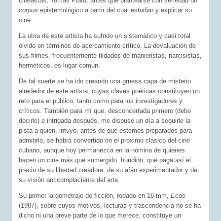
cineastas, Tomás Piard, antes que plantearse con seriedad un
corpus
epistemológico a partir del cual estudiar y explicar su
cine.
La obra de este artista ha sufrido un sistemático y casi total
olvido en términos de acercamiento crítico. La devaluación de
sus filmes, frecuentemente tildados de manieristas, narcisistas,
herméticos, es lugar común.
De tal suerte se ha ido creando una gruesa capa de misterio
alrededor de este artista, cuyas claves poéticas constituyen un
reto para el público, tanto como para los investigadores y
críticos. También para mí que, desconcertada primero (debo
decirlo) e intrigada después, me dispuse un día a seguirle la
pista a quien, intuyo, antes de que estemos preparados para
admitirlo, se habrá convertido en el próximo clásico del cine
cubano, aunque hoy permanezca en la nómina de quienes
hacen un cine más que sumergido, hundido, que paga así el
precio de su libertad creadora, de su afán experimentador y de
su visión anticomplaciente del arte.
Su primer largometraje de ficción, rodado en 16 mm,
Ecos
(1987), sobre cuyos motivos, lecturas y trascendencia no se ha
dicho ni una breve parte de lo que merece, constituye un