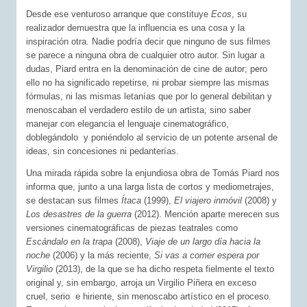
Desde ese venturoso arranque que constituye
Ecos
, su
realizador demuestra que la influencia es una cosa y la
inspiración otra. Nadie podría decir que ninguno de sus filmes
se parece a ninguna obra de cualquier otro autor. Sin lugar a
dudas, Piard entra en la denominación de cine de autor; pero
ello no ha significado repetirse, ni probar siempre las mismas
fórmulas, ni las mismas letanías que por lo general debilitan y
menoscaban el verdadero estilo de un artista; sino saber
manejar con elegancia el lenguaje cinematográfico,
doblegándolo y poniéndolo al servicio de un potente arsenal de
ideas, sin concesiones ni pedanterías.
Una mirada rápida sobre la enjundiosa obra de Tomás Piard nos
informa que, junto a una larga lista de cortos y mediometrajes,
se destacan sus filmes
Ítaca
(1999),
El viajero inmóvil
(2008) y
Los desastres de la guerra
(2012). Mención aparte merecen sus
versiones cinematográficas de piezas teatrales como
Escándalo en la trapa
(2008),
Viaje de un largo día hacia la
noche
(2006) y la más reciente,
Si vas a comer espera por
Virgilio
(2013), de la que se ha dicho respeta fielmente el texto
original y, sin embargo, arroja un Virgilio Piñera en exceso
cruel, serio e hiriente, sin menoscabo artístico en el proceso.