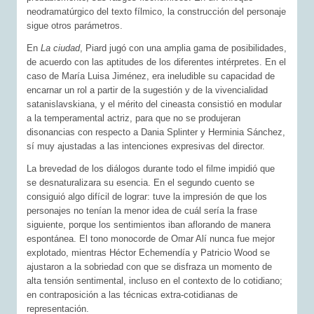
neodramatúrgico del texto fílmico, la construcción del personaje
sigue otros parámetros.
En
La ciudad
, Piard jugó con una amplia gama de posibilidades,
de acuerdo con las aptitudes de los diferentes intérpretes. En el
caso de María Luisa Jiménez, era ineludible su capacidad de
encarnar un rol a partir de la sugestión y de la vivencialidad
satanislavskiana, y el mérito del cineasta consistió en modular
a la temperamental actriz, para que no se produjeran
disonancias con respecto a Dania Splinter y Herminia Sánchez,
sí muy ajustadas a las intenciones expresivas del director.
La brevedad de los diálogos durante todo el filme impidió que
se desnaturalizara su esencia. En el segundo cuento se
consiguió algo difícil de lograr: tuve la impresión de que los
personajes no tenían la menor idea de cuál sería la frase
siguiente, porque los sentimientos iban aflorando de manera
espontánea. El tono monocorde de Omar Alí nunca fue mejor
explotado, mientras Héctor Echemendía y Patricio Wood se
ajustaron a la sobriedad con que se disfraza un momento de
alta tensión sentimental, incluso en el contexto de lo cotidiano;
en contraposición a las técnicas extra-cotidianas de
representación.