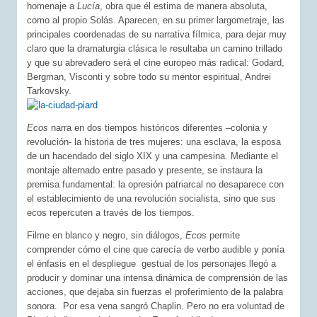
homenaje a
Lucía
, obra que él estima de manera absoluta,
como al propio Solás. Aparecen, en su primer largometraje, las
principales coordenadas de su narrativa fílmica, para dejar muy
claro que la dramaturgia clásica le resultaba un camino trillado
y que su abrevadero será el cine europeo más radical: Godard,
Bergman, Visconti y sobre todo su mentor espiritual, Andrei
Tarkovsky.
Ecos
narra en dos tiempos históricos diferentes –colonia y
revolución- la historia de tres mujeres: una esclava, la esposa
de un hacendado del siglo XIX y una campesina. Mediante el
montaje alternado entre pasado y presente, se instaura la
premisa fundamental: la opresión patriarcal no desaparece con
el establecimiento de una revolución socialista, sino que sus
ecos repercuten a través de los tiempos.
Filme en blanco y negro, sin diálogos,
Ecos
permite
comprender cómo el cine que carecía de verbo audible y ponía
el énfasis en el despliegue gestual de los personajes llegó a
producir y dominar una intensa dinámica de comprensión de las
acciones, que dejaba sin fuerzas el proferimiento de la palabra
sonora. Por esa vena sangró Chaplin. Pero no era voluntad de