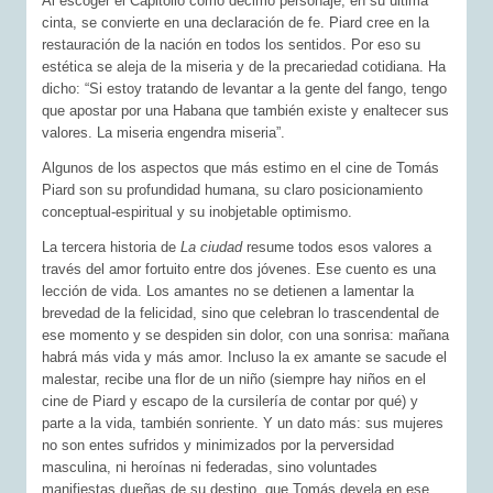
Al escoger el Capitolio como décimo personaje, en su última
cinta, se convierte en una declaración de fe. Piard cree en la
restauración de la nación en todos los sentidos. Por eso su
estética se aleja de la miseria y de la precariedad cotidiana. Ha
dicho: “Si estoy tratando de levantar a la gente del fango, tengo
que apostar por una Habana que también existe y enaltecer sus
valores. La miseria engendra miseria”.
Algunos de los aspectos que más estimo en el cine de Tomás
Piard son su profundidad humana, su claro posicionamiento
conceptual-espiritual y su inobjetable optimismo.
La tercera historia de
La ciudad
resume todos esos valores a
través del amor fortuito entre dos jóvenes. Ese cuento es una
lección de vida. Los amantes no se detienen a lamentar la
brevedad de la felicidad, sino que celebran lo trascendental de
ese momento y se despiden sin dolor, con una sonrisa: mañana
habrá más vida y más amor. Incluso la ex amante se sacude el
malestar, recibe una flor de un niño (siempre hay niños en el
cine de Piard y escapo de la cursilería de contar por qué) y
parte a la vida, también sonriente. Y un dato más: sus mujeres
no son entes sufridos y minimizados por la perversidad
masculina, ni heroínas ni federadas, sino voluntades
manifiestas dueñas de su destino, que Tomás devela en ese