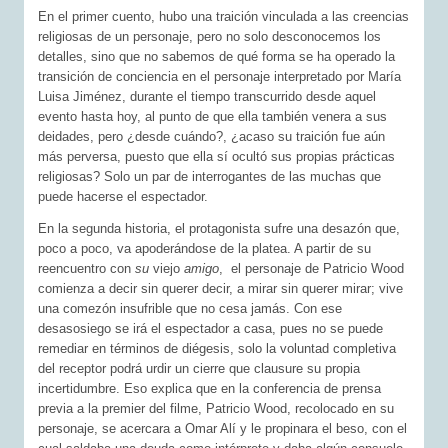
En el primer cuento, hubo una traición vinculada a las creencias
religiosas de un personaje, pero no solo desconocemos los
detalles, sino que no sabemos de qué forma se ha operado la
transición de conciencia en el personaje interpretado por María
Luisa Jiménez, durante el tiempo transcurrido desde aquel
evento hasta hoy, al punto de que ella también venera a sus
deidades, pero ¿desde cuándo?, ¿acaso su traición fue aún
más perversa, puesto que ella sí ocultó sus propias prácticas
religiosas? Solo un par de interrogantes de las muchas que
puede hacerse el espectador.
En la segunda historia, el protagonista sufre una desazón que,
poco a poco, va apoderándose de la platea. A partir de su
reencuentro con
su
viejo
amigo
, el personaje de Patricio Wood
comienza a decir sin querer decir, a mirar sin querer mirar; vive
una comezón insufrible que no cesa jamás. Con ese
desasosiego se irá el espectador a casa, pues no se puede
remediar en términos de diégesis, solo la voluntad completiva
del receptor podrá urdir un cierre que clausure su propia
incertidumbre. Eso explica que en la conferencia de prensa
previa a la premier del filme, Patricio Wood, recolocado en su
personaje, se acercara a Omar Alí y le propinara el beso, con el