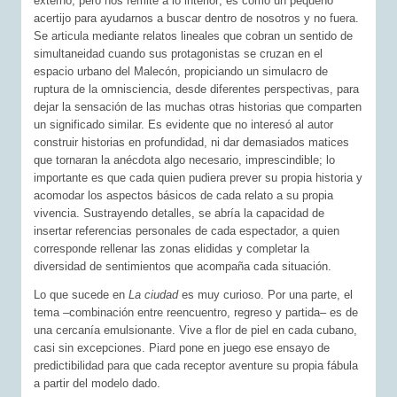
externo, pero nos remite a lo interior; es como un pequeño
acertijo para ayudarnos a buscar dentro de nosotros y no fuera.
Se articula mediante relatos lineales que cobran un sentido de
simultaneidad cuando sus protagonistas se cruzan en el
espacio urbano del Malecón, propiciando un simulacro de
ruptura de la omnisciencia, desde diferentes perspectivas, para
dejar la sensación de las muchas otras historias que comparten
un significado similar. Es evidente que no interesó al autor
construir historias en profundidad, ni dar demasiados matices
que tornaran la anécdota algo necesario, imprescindible; lo
importante es que cada quien pudiera prever su propia historia y
acomodar los aspectos básicos de cada relato a su propia
vivencia. Sustrayendo detalles, se abría la capacidad de
insertar referencias personales de cada espectador, a quien
corresponde rellenar las zonas elididas y completar la
diversidad de sentimientos que acompaña cada situación.
Lo que sucede en
La ciudad
es muy curioso. Por una parte, el
tema –combinación entre reencuentro, regreso y partida– es de
una cercanía emulsionante. Vive a flor de piel en cada cubano,
casi sin excepciones. Piard pone en juego ese ensayo de
predictibilidad para que cada receptor aventure su propia fábula
a partir del modelo dado.