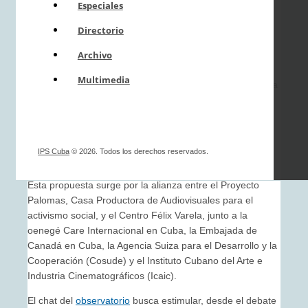
Especiales
Proyecto Palomas que aborda temas como
las desigualdades y las violencias de género
Directorio
en Cuba.
Archivo
Foto:
Tomada de Telegram
Multimedia
La Habana, 13 ene.- El
Observatorio Social Creativo
, una
iniciativa multilateral, se propone convertirse en un
recurso de participación activa y ciudadana mediante el
empleo de un canal de Telegram para promover
conocimientos e intercambios acerca de realidades
IPS Cuba
© 2026. Todos los derechos reservados.
cubanas.
Esta propuesta surge por la alianza entre el Proyecto
Palomas, Casa Productora de Audiovisuales para el
activismo social, y el Centro Félix Varela, junto a la
oenegé Care Internacional en Cuba, la Embajada de
Canadá en Cuba, la Agencia Suiza para el Desarrollo y la
Cooperación (Cosude) y el Instituto Cubano del Arte e
Industria Cinematográficos (Icaic).
El chat del
observatorio
busca estimular, desde el debate