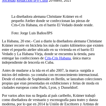
Sociedad
Redacción IPS Cuba
20 enero, 2021
La diseñadora alemana Christiane Krämer en el
pequeño Atelier donde se confeccionan las piezas de
Cris-Cris Habana, en el barrio El Vedado donde reside.
Foto:
Jorge Luis Baños/IPS
La Habana, 20 ene.- Casi a diario la diseñadora alemana Christiane
Krämer recorre en bicicleta los más de cuatro kilómetros que existen
entre el pequeño atelier ubicado en su vivienda en el barrio El
Vedado y La Habana Vieja, donde se encuentra la tienda, para
entregar las confecciones de
Cris-Cris Habana
, única marca
independiente de lencería en Cuba.
Antes de mudarse a la isla en el año 2007, la marca- surgida a
inicios del milenio- ya contaba con reconocimiento internacional.
Desde el estudio de Sophiensäle en Berlín, se lanzaban colecciones
propias que eran presentadas en exhibiciones y ferias de moda en
ciudades europeas como París, Lyon, y Dusseldorf.
Por varios años tras su llegada al país caribeño, Krämer trabajó
como diseñadora de vestuario y escenografía para teatro y danza
moderna, por lo que en 2014 la Unión de Escritores y Artistas de