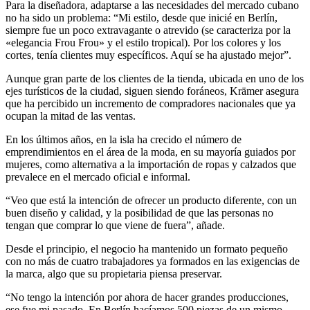
Para la diseñadora, adaptarse a las necesidades del mercado cubano
no ha sido un problema: “Mi estilo, desde que inicié en Berlín,
siempre fue un poco extravagante o atrevido (se caracteriza por la
«elegancia Frou Frou» y el estilo tropical). Por los colores y los
cortes, tenía clientes muy específicos. Aquí se ha ajustado mejor”.
Aunque gran parte de los clientes de la tienda, ubicada en uno de los
ejes turísticos de la ciudad, siguen siendo foráneos, Krämer asegura
que ha percibido un incremento de compradores nacionales que ya
ocupan la mitad de las ventas.
En los últimos años, en la isla ha crecido el número de
emprendimientos en el área de la moda, en su mayoría guiados por
mujeres, como alternativa a la importación de ropas y calzados que
prevalece en el mercado oficial e informal.
“Veo que está la intención de ofrecer un producto diferente, con un
buen diseño y calidad, y la posibilidad de que las personas no
tengan que comprar lo que viene de fuera”, añade.
Desde el principio, el negocio ha mantenido un formato pequeño
con no más de cuatro trabajadores ya formados en las exigencias de
la marca, algo que su propietaria piensa preservar.
“No tengo la intención por ahora de hacer grandes producciones,
ese fue mi pasado. En Berlín hacíamos 500 piezas de un mismo