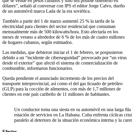
que se vende en pesos cubanos y solo sea posible obtenerlo en
dólares”, señaló al conversar con IPS el editor Jorge Calvo, dueño
de un automóvil marca Lada de la era soviética.
También a partir del 1 de marzo aumentó 25 % la tarifa de la
electricidad para clientes del sector residencial que consuman
mensualmente más de 500 kilowatts/hora. Esto afectaría en los
meses de verano a alrededor de 6 % de los más de cuatro millones
de hogares cubanos, según estimados.
Las medidas, que debieron iniciar el 1 de febrero, se pospusieron
debido a un “incidente de ciberseguridad” provocado por “un virus
desde el exterior” que afectó el sistema de comercialización de
combustible, informaron funcionarios.
Queda pendiente el anunciado incremento de los precios del
transporte interprovincial, así como el del gas licuado de petróleo
(GLP) para la cocción de alimentos, con más de 1,7 millones de
clientes en este país caribeño de 11 millones de habitantes.
Un conductor toma una siesta en su automóvil en una larga fila
estación de servicios en La Habana. Cuba enfrenta cíclicas cris
paralelo al deterioro de la situación económica interna y la care
Efectos