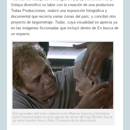
Solaya diversificó su labor con la creación de una productora:
Todas Producciones, realizó una exposición fotográfica y
documental que recorría varias zonas del país; y concibió otro
proyecto de largometraje:
Todas
, cuya visualidad se aprecia ya
en las imágenes ficcionadas que incluyó dentro de
En busca de
un espacio
.
Dos grandes del cine cubano: Luis Alberto García y Verónica
Lynn involucrados en este gesto de amor del hijo Dimitri hacia
su senil madre Vera ( Foto: Cortesía de la directora).