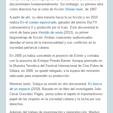
documentales fundamentalmente. Sin embargo, su primera obra
como directora fue el corto de ficción
Shoow room
, de 1997.
A partir de ahí, su obra transita hacia la no ficción y en 2010
realiza
En el cuerpo equivocado
, ganador del premio DocTV
Latinoamérica II y producido por el Icaic. Este documental le
sirvió de base para
Vestido de novia
(2013), su primer
largometraje de ficción. Ambas creaciones audiovisuales
abordan el tema de la transexualidad y sus conflictos en la
sociedad patriarcal cubana.
En 2006 ya había concebido el proyecto de
Estrés
y contaba
con la asesoría de Enrique Pineda Barnet. Aunque premiado en
la Muestra Temática del Festival Internacional de Cine Pobre de
Gibara, en 2009, se quedó relegado, a la espera del momento
adecuado para emprender su producción.
Mientras tanto, Solaya se enroló en otro documental:
En busca
de un espacio
(2019). Basado en un libro del investigador Julio
César González Pagés, ponía sobre el tapete el importantísimo
papel de las mujeres en la sociedad cubana y la lucha por sus
derechos.
Además del trabajo de investigación y preproducción, Marilyn