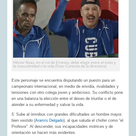
Héctor Noas, en el rol de Ernesto, debe elegir entre el éxito y
la masculinidad o la vida (Foto: Cortesía de la directora)
Este personaje se encuentra disputando un puesto para un
campeonato internacional, en medio de envidia, rivalidades y
tensiones con otro colega joven y ambicioso. Su conflicto pone
en una balanza la elección entre el deseo de triunfar o el de
atender a su enfermedad y salvar la vida.
5:
Sube al ómnibus con grandes dificultades un hombre mayor,
bien vestido (
Aramís Delgado
), al que saluda el chofer como “el
Profesor”. Al descender, sus incapacidades motrices y de
orientación se hacen más evidentes.