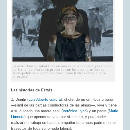
La actriz María Isabel Díaz en una escena donde el personaje
de Esther confronta su presente con los acontecimientos
socio-políticos que moldearon su vida (Foto: Cortesía de la
directora).
Las historias de
Estrés
1
: Dimitri (
Luis Alberto García
), chofer de un ómnibus urbano
―símil de las barcas conductoras de las almas―, vive y tiene
a su cuidado una madre senil (
Verónica Lynn
) y un padre (
Mario
Limonta
) que apenas se vale por sí mismo; y para poder
realizar su trabajo se hace acompañar de ambos padres en los
trayectos de toda su jornada laboral.