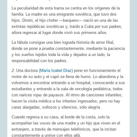
La peculiaridad de esta trama se centra en los orígenes de la
familia. La madre es una emigrante soviética, que tuvo dos
hijos. Dmitri, el hijo chofer ―barquero― nació en una de las
extintas repúblicas soviéticas y, traído a Cuba por sus padres,
añora regresar al lugar donde vivió sus primeros años.
La fábula consigue una bien lograda historia de amor filial,
donde se pone a prueba constantemente, mediante la paciencia
y los sueños tejidos toda la vida y dejados a un lado, la
responsabilidad con los padres.
2
: Una doctora (
María Isabel Díaz
) pone en funcionamiento el
motor de su auto y el capó se llena de humo. Lo abandona y la
volvemos a encontrar entrando a un hospital, convocando a sus
estudiantes y entrando a la sala de oncología pediátrica, todos
con narices rojas de payasos. Al ritmo de canciones infantiles,
hacen la visita médica a los infantes ingresados; pero no hay
caras alargadas, sollozos y silencios, sólo alegría.
Cuando regresa a su casa, al borde de la costa, solo la
acompañan las voces de una madre y un hijo que viven en el
extranjero, a través de mensajes telefónicos, que la incitan
constantemente a unirse con ellos allá.