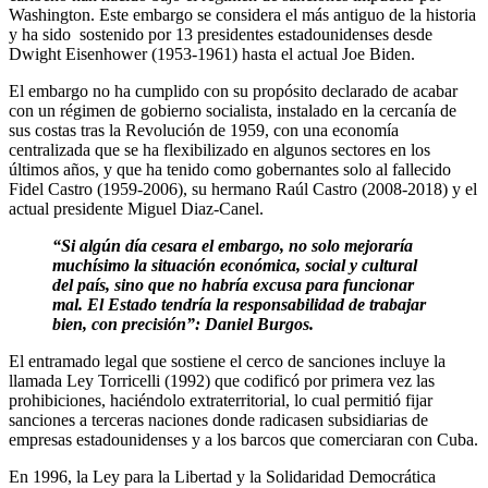
Washington. Este embargo se considera el más antiguo de la historia
y ha sido sostenido por 13 presidentes estadounidenses desde
Dwight Eisenhower (1953-1961) hasta el actual Joe Biden.
El embargo no ha cumplido con su propósito declarado de acabar
con un régimen de gobierno socialista, instalado en la cercanía de
sus costas tras la Revolución de 1959, con una economía
centralizada que se ha flexibilizado en algunos sectores en los
últimos años, y que ha tenido como gobernantes solo al fallecido
Fidel Castro (1959-2006), su hermano Raúl Castro (2008-2018) y el
actual presidente Miguel Diaz-Canel.
“Si algún día cesara el embargo, no solo mejoraría
muchísimo la situación económica, social y cultural
del país, sino que no habría excusa para funcionar
mal. El Estado tendría la responsabilidad de trabajar
bien, con precisión”: Daniel Burgos.
El entramado legal que sostiene el cerco de sanciones incluye la
llamada Ley Torricelli (1992) que codificó por primera vez las
prohibiciones, haciéndolo extraterritorial, lo cual permitió fijar
sanciones a terceras naciones donde radicasen subsidiarias de
empresas estadounidenses y a los barcos que comerciaran con Cuba.
En 1996, la Ley para la Libertad y la Solidaridad Democrática