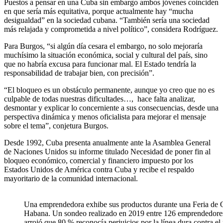
Puestos a pensar en una Cuba sin embargo ambos jóvenes coinciden
en que sería más equitativa, porque actualmente hay “mucha
desigualdad” en la sociedad cubana. “También sería una sociedad
más relajada y comprometida a nivel político”, considera Rodríguez.
Para Burgos, “si algún día cesara el embargo, no solo mejoraría
muchísimo la situación económica, social y cultural del país, sino
que no habría excusa para funcionar mal. El Estado tendría la
responsabilidad de trabajar bien, con precisión”.
“El bloqueo es un obstáculo permanente, aunque yo creo que no es
culpable de todas nuestras dificultades…, hace falta analizar,
desmontar y explicar lo concerniente a sus consecuencias, desde una
perspectiva dinámica y menos oficialista para mejorar el mensaje
sobre el tema”, conjetura Burgos.
Desde 1992, Cuba presenta anualmente ante la Asamblea General
de Naciones Unidos su informe titulado Necesidad de poner fin al
bloqueo económico, comercial y financiero impuesto por los
Estados Unidos de América contra Cuba y recibe el respaldo
mayoritario de la comunidad internacional.
Una emprendedora exhibe sus productos durante una Feria de O
Habana. Un sondeo realizado en 2019 entre 126 emprendedores
arrojó que 80 % reconocía perjuicios por la línea dura contra e