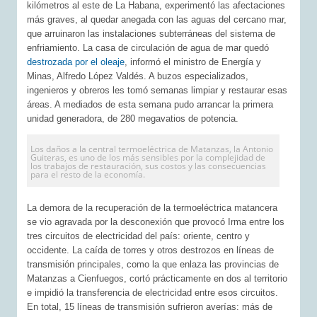
kilómetros al este de La Habana, experimentó las afectaciones
más graves, al quedar anegada con las aguas del cercano mar,
que arruinaron las instalaciones subterráneas del sistema de
enfriamiento. La casa de circulación de agua de mar quedó
destrozada por el oleaje
, informó el ministro de Energía y
Minas, Alfredo López Valdés. A buzos especializados,
ingenieros y obreros les tomó semanas limpiar y restaurar esas
áreas. A mediados de esta semana pudo arrancar la primera
unidad generadora, de 280 megavatios de potencia.
Los daños a la central termoeléctrica de Matanzas, la Antonio
Guiteras, es uno de los más sensibles por la complejidad de
los trabajos de restauración, sus costos y las consecuencias
para el resto de la economía.
La demora de la recuperación de la termoeléctrica matancera
se vio agravada por la desconexión que provocó Irma entre los
tres circuitos de electricidad del país: oriente, centro y
occidente. La caída de torres y otros destrozos en líneas de
transmisión principales, como la que enlaza las provincias de
Matanzas a Cienfuegos, cortó prácticamente en dos al territorio
e impidió la transferencia de electricidad entre esos circuitos.
En total, 15 líneas de transmisión sufrieron averías: más de