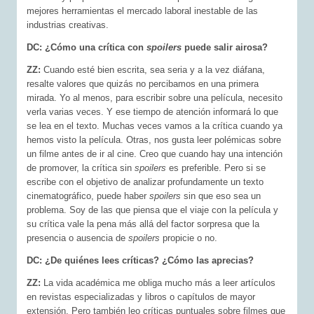
mejores herramientas el mercado laboral inestable de las
industrias creativas.
DC: ¿Cómo una crítica con
spoilers
puede salir airosa?
ZZ:
Cuando esté bien escrita, sea seria y a la vez diáfana,
resalte valores que quizás no percibamos en una primera
mirada. Yo al menos, para escribir sobre una película, necesito
verla varias veces. Y ese tiempo de atención informará lo que
se lea en el texto. Muchas veces vamos a la crítica cuando ya
hemos visto la película. Otras, nos gusta leer polémicas sobre
un filme antes de ir al cine. Creo que cuando hay una intención
de promover, la crítica sin
spoilers
es preferible. Pero si se
escribe con el objetivo de analizar profundamente un texto
cinematográfico, puede haber
spoilers
sin que eso sea un
problema. Soy de las que piensa que el viaje con la película y
su crítica vale la pena más allá del factor sorpresa que la
presencia o ausencia de
spoilers
propicie o no.
DC: ¿De quiénes lees críticas? ¿Cómo las aprecias?
ZZ:
La vida académica me obliga mucho más a leer artículos
en revistas especializadas y libros o capítulos de mayor
extensión. Pero también leo críticas puntuales sobre filmes que