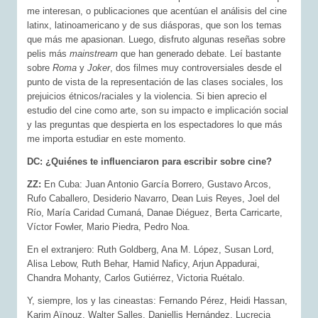
me interesan, o publicaciones que acentúan el análisis del cine
latinx, latinoamericano y de sus diásporas, que son los temas
que más me apasionan. Luego, disfruto algunas reseñas sobre
pelis más
mainstream
que han generado debate. Leí bastante
sobre
Roma
y
Joker
, dos filmes muy controversiales desde el
punto de vista de la representación de las clases sociales, los
prejuicios étnicos/raciales y la violencia. Si bien aprecio el
estudio del cine como arte, son su impacto e implicación social
y las preguntas que despierta en los espectadores lo que más
me importa estudiar en este momento.
DC: ¿Quiénes te influenciaron para escribir sobre cine?
ZZ:
En Cuba: Juan Antonio García Borrero, Gustavo Arcos,
Rufo Caballero, Desiderio Navarro, Dean Luis Reyes, Joel del
Río, María Caridad Cumaná, Danae Diéguez, Berta Carricarte,
Víctor Fowler, Mario Piedra, Pedro Noa.
En el extranjero: Ruth Goldberg, Ana M. López, Susan Lord,
Alisa Lebow, Ruth Behar, Hamid Naficy, Arjun Appadurai,
Chandra Mohanty, Carlos Gutiérrez, Victoria Ruétalo.
Y, siempre, los y las cineastas: Fernando Pérez, Heidi Hassan,
Karim Aïnouz, Walter Salles, Daniellis Hernández, Lucrecia