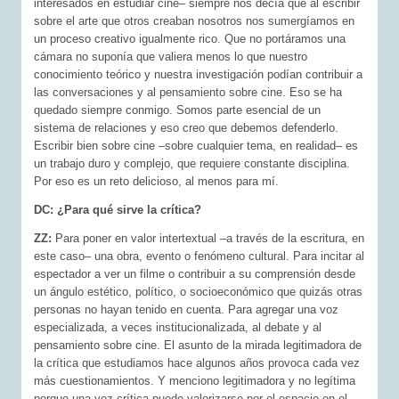
interesados en estudiar cine– siempre nos decía que al escribir
sobre el arte que otros creaban nosotros nos sumergíamos en
un proceso creativo igualmente rico. Que no portáramos una
cámara no suponía que valiera menos lo que nuestro
conocimiento teórico y nuestra investigación podían contribuir a
las conversaciones y al pensamiento sobre cine. Eso se ha
quedado siempre conmigo. Somos parte esencial de un
sistema de relaciones y eso creo que debemos defenderlo.
Escribir bien sobre cine –sobre cualquier tema, en realidad– es
un trabajo duro y complejo, que requiere constante disciplina.
Por eso es un reto delicioso, al menos para mí.
DC: ¿Para qué sirve la crítica?
ZZ:
Para poner en valor intertextual –a través de la escritura, en
este caso– una obra, evento o fenómeno cultural. Para incitar al
espectador a ver un filme o contribuir a su comprensión desde
un ángulo estético, político, o socioeconómico que quizás otras
personas no hayan tenido en cuenta. Para agregar una voz
especializada, a veces institucionalizada, al debate y al
pensamiento sobre cine. El asunto de la mirada legitimadora de
la crítica que estudiamos hace algunos años provoca cada vez
más cuestionamientos. Y menciono legitimadora y no legítima
porque una voz crítica puede valorizarse por el espacio en el