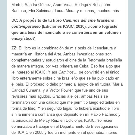
Martel, Sandra Gómez, Aram Vidal, Rodrigo y Sebastián
Barriuso, Elia Suleiman, Laura Mora, y muchas, muchos más.
DC: A propósito de tu libro
Caminos del cine brasileño
contemporáneo
(Ediciones ICAIC, 2010), ¿cómo lograste
que una tesis de licenciatura se convirtiera en un volumen
ensayístico?
ZZ:
El libro es la combinación de mis tesis de licenciatura y
maestría en Historia del Arte. Ambas investigaciones son
complementarias y estudiaron el cine de la Retomada brasileña
de manera íntegra, por vez primera en Cuba. Eso fue algo que
le interesó al ICAIC. Y así
Caminos…
se convirtió en el único
libro enteramente sobre cine brasileño que se ha publicado en
el país. El proceso lo debo primero al apoyo de mi tutora, María
Caridad Cumana, y a Víctor Fowler, que fue uno de sus
revisores más agudos. Gracias a ellos, ambas tesis se
terminaron con una calidad que me permitió luego editarlas en
forma de libro. Y en segundo lugar, no hubiera existido el libro
sin la inmensa confianza que depositó en mí Pablo Pacheco y
la tenacidad de Mercy Ruiz en Ediciones ICAIC. Yo recién
comenzaba a trabajar en el Departamento de Investigaciones
del ICAIC en 2008 y fue un momento en el que había interés