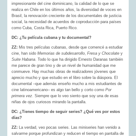
impresionante del cine dominicano, la calidad de lo que se
realiza en Chile en los últimos años, la diversidad de voces en
Brasil, la renovación creciente de los documentales de justicia
social, la necesidad de acuerdos de coproducción para países
como Cuba, Costa Rica, Puerto Rico.
DC: ¿Tu película cubana y tu documental?
ZZ:
Mis tres películas cubanas, desde que comencé a estudiar
cine, han sido
Memorias de subdesarrollo
,
Fresa y Chocolate
y
Suite Habana
. Todo lo que ha dirigido Ernesto Daranas también
me parece de gran tino y de un nivel de humanidad que me
conmueve. Hay muchas obras de realizadores jóvenes que
aprecio mucho y que estudio en el libro sobre la diáspora. El
documental –que además enseño mucho a mis estudiantes de
cine latinoamericano– es algo tan bello y corto como
Por
primera vez
. Siempre que lo veo siento que soy una de esas
niñas de ojos curiosos mirando la pantalla.
DC: ¿Tienes tiempo de seguir series? ¿Qué ves por estos
días?
ZZ:
La verdad, veo pocas series. Las miniseries han venido a
salvarme porque profundizan y reducen el tiempo en pantalla de