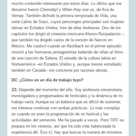
mucho contenido interesante por estos días. Lo último que me
desarmó fueron
Chernobyl
y
When they see us
, de Ava du
Vernay. También disfruté la primera temporada de
Vida
, una
serie Latinx de Starz, cuyos personajes principales son mujeres
latinas en Estados Unidos, tres de ellas lesbianas. Dos de los
capítulos los dirigió el cineasta mexicano Alonso Ruizpalacios –
que también ha dirigido varios de la versión de
Narcos
en
México. Me cautivó cuando un
flashback
en el primer episodio
mostró a las hermanas protagonistas bailando de niñas al ritmo
de una canción de Selena. El estudio de la cultura latina en
Norteamérica –en Estados Unidos y, aunque menos estudiado,
también en Canadá– me concierne por razones obvias.
DC: ¿Cómo es un día de trabajo tuyo?
ZZ:
Depende del momento del año. Soy profesora universitaria,
investigadora y programadora de festivales y la dinámica de mi
trabajo varía. Aunque es un balance que es difícil de sostener,
me interesa continuar con ambas prácticas. Lo más complejo
es cuando se unen la programación de un festival y las
actividades del semestre. Me ha pasado a veces. Pero TIFF se
prepara en los veranos, así que ha sido más balanceada la
experiencia allí. Eso sí, hay que buscar la manera de moverse.