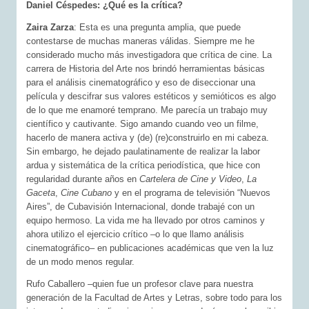
Daniel Céspedes: ¿Qué es la crítica?
Zaira Zarza
: Esta es una pregunta amplia, que puede
contestarse de muchas maneras válidas. Siempre me he
considerado mucho más investigadora que crítica de cine. La
carrera de Historia del Arte nos brindó herramientas básicas
para el análisis cinematográfico y eso de diseccionar una
película y descifrar sus valores estéticos y semióticos es algo
de lo que me enamoré temprano. Me parecía un trabajo muy
científico y cautivante. Sigo amando cuando veo un filme,
hacerlo de manera activa y (de) (re)construirlo en mi cabeza.
Sin embargo, he dejado paulatinamente de realizar la labor
ardua y sistemática de la crítica periodística, que hice con
regularidad durante años en
Cartelera de Cine y Video
,
La
Gaceta
,
Cine Cubano
y en el programa de televisión “Nuevos
Aires”, de Cubavisión Internacional, donde trabajé con un
equipo hermoso. La vida me ha llevado por otros caminos y
ahora utilizo el ejercicio crítico –o lo que llamo análisis
cinematográfico– en publicaciones académicas que ven la luz
de un modo menos regular.
Rufo Caballero –quien fue un profesor clave para nuestra
generación de la Facultad de Artes y Letras, sobre todo para los