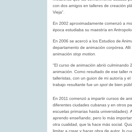
con dos amigos en talleres de creación pl
Vieja”.
En 2002 aproximadamente comenzó a mode
época estudiaba su maestría en Antropolo
En 2006 se acercó a los Estudios de Animac
departamento de animación corpórea. Allí e
animación
stop motion
.
“El curso de animación abrió culminando 2
animación. Como resultado de ese taller re
talleristas, con un guion de mi autoría y e
trabajo resultante fue un
spot
de bien públ
En 2011 comenzó a impartir cursos de anim
diferentes ciudades cubanas y en otros p
escuelas primarias hasta universidades). A
aprendo enseñando; pero lo más important
otra cualidad, que la hace más social. Q
limitar a crear y hacer obra de autor, lo 