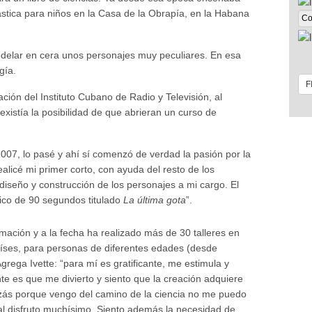
ástica para niños en la Casa de la Obrapía, en la Habana
lar en cera unos personajes muy peculiares. En esa
gía.
ión del Instituto Cubano de Radio y Televisión, al
xistía la posibilidad de que abrieran un curso de
007, lo pasé y ahí sí comenzó de verdad la pasión por la
alicé mi primer corto, con ayuda del resto de los
l diseño y construcción de los personajes a mi cargo. El
ico de 90 segundos titulado
La última gota
”.
ación y a la fecha ha realizado más de 30 talleres en
aíses, para personas de diferentes edades (desde
grega Ivette: “para mí es gratificante, me estimula y
e es que me divierto y siento que la creación adquiere
uizás porque vengo del camino de la ciencia no me puedo
cual disfruto muchísimo. Siento además la necesidad de