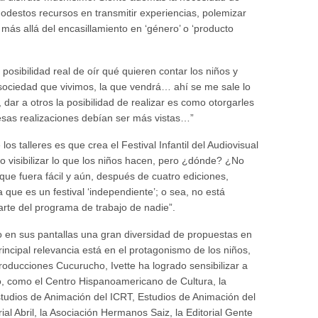
modestos recursos en transmitir experiencias, polemizar
ás allá del encasillamiento en ‘género’ o ‘producto
la posibilidad real de oír qué quieren contar los niños y
sociedad que vivimos, la que vendrá… ahí se me sale lo
dar a otros la posibilidad de realizar es como otorgarles
esas realizaciones debían ser más vistas…”
los talleres es que crea el Festival Infantil del Audiovisual
rio visibilizar lo que los niños hacen, pero ¿dónde? ¿No
 que fuera fácil y aún, después de cuatro ediciones,
que es un festival ‘independiente’; o sea, no está
arte del programa de trabajo de nadie”.
o en sus pantallas una gran diversidad de propuestas en
rincipal relevancia está en el protagonismo de los niños,
oducciones Cucurucho, Ivette ha logrado sensibilizar a
o, como el Centro Hispanoamericano de Cultura, la
Estudios de Animación del ICRT, Estudios de Animación del
al Abril, la Asociación Hermanos Saiz, la Editorial Gente