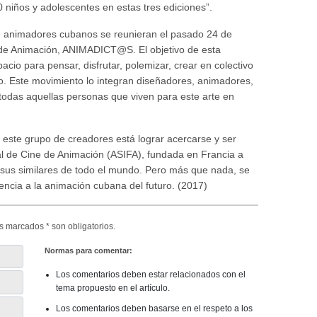
iños y adolescentes en estas tres ediciones”.
de animadores cubanos se reunieran el pasado 24 de
de Animación, ANIMADICT@S. El objetivo de esta
cio para pensar, disfrutar, polemizar, crear en colectivo
o. Este movimiento lo integran diseñadores, animadores,
 y todas aquellas personas que viven para este arte en
y este grupo de creadores está lograr acercarse y ser
al de Cine de Animación (ASIFA), fundada en Francia a
 sus similares de todo el mundo. Pero más que nada, se
sencia a la animación cubana del futuro. (2017)
s marcados * son obligatorios.
Normas para comentar:
Los comentarios deben estar relacionados con el
tema propuesto en el artículo.
Los comentarios deben basarse en el respeto a los