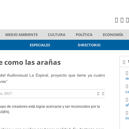
MEDIO AMBIENTE
CULTURA
POLÍTICA
ECONOMÍA
ESPECIALES
DIRECTORIO
le como las arañas
 del Audiovisual La Espiral, proyecto que tiene ya cuatro
re
nte”.
ca
o, 2017
añ
grupo de creadores está lograr acercarse y ser reconocidos por la
ASIFA).
In