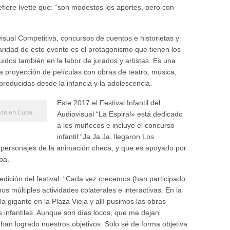
fiere Ivette que: “son modestos los aportes, pero con
sual Competitiva, concursos de cuentos e historietas y
iaridad de este evento es el protagonismo que tienen los
uidos también en la labor de jurados y artistas. Es una
 proyección de películas con obras de teatro, música,
 producidas desde la infancia y la adolescencia.
Este 2017 el Festival Infantil del
ión en Cuba.
Audiovisual “La Espiral» está dedicado
a los muñecos e incluye el concurso
infantil “Ja Ja Ja, llegaron Los
 personajes de la animación checa, y que es apoyado por
ba.
edición del festival. “Cada vez crecemos (han participado
 múltiples actividades colaterales e interactivas. En la
 gigante en la Plaza Vieja y allí pusimos las obras
infantiles. Aunque son días locos, que me dejan
an logrado nuestros objetivos. Solo sé de forma objetiva