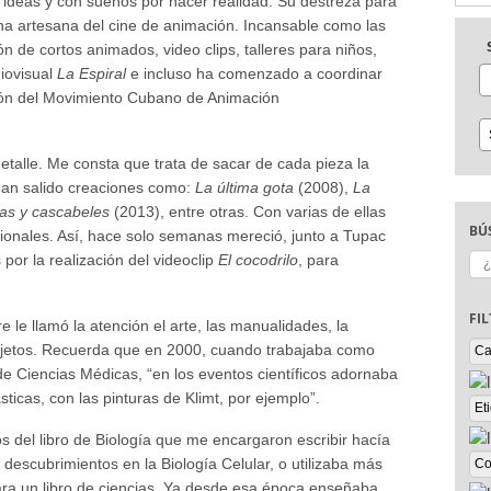
de ideas y con sueños por hacer realidad. Su destreza para
na artesana del cine de animación. Incansable como las
ón de cortos animados, video clips, talleres para niños,
diovisual
La Espiral
e incluso ha comenzado a coordinar
ón del Movimiento Cubano de Animación
talle. Me consta que trata de sacar de cada pieza la
han salido creaciones como:
La última gota
(2008),
La
as y cascabeles
(2013), entre otras. Con varias de ellas
BÚ
ionales. Así, hace solo semanas mereció, junto a Tupac
Bu
por la realización del videoclip
El cocodrilo
, para
FI
e le llamó la atención el arte, las manualidades, la
objetos. Recuerda que en 2000, cuando trabajaba como
e Ciencias Médicas, “en los eventos científicos adornaba
ticas, con las pinturas de Klimt, por ejemplo”.
os del libro de Biología que me encargaron escribir hacía
 descubrimientos en la Biología Celular, o utilizaba más
a un libro de ciencias. Ya desde esa época enseñaba