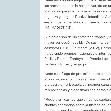
Ivette Ávila es una mujer inquieta, llena 
las artes manuales la han convertido en u
arañas, no para de trabajar en la realizaci
organiza y dirige el Festival Infantil del Au
—y en buena medida conducir— la creaci
(ANIMADICT@S).
Sus obras son de un esmerado trabajo y de
mayor perfección posible. De sus manos 
costurera
(2010),
La madre
(2012),
Coron
ha obtenido premios nacionales e internac
Pinilla y Ramiro Zardoya, un Premio Lucas 
Barbarito Torres y su grupo.
Ivette es bióloga de profesión, pero siempr
artesanía, inventar cosas y transformar 
profesora en la Escuela Latinoamericana d
mis ponencias y diapositivas con obras plás
“Recibía críticas, porque en varios capítul
cuentos adornados sobre la historia de los
metáforas que las comúnmente usadas par