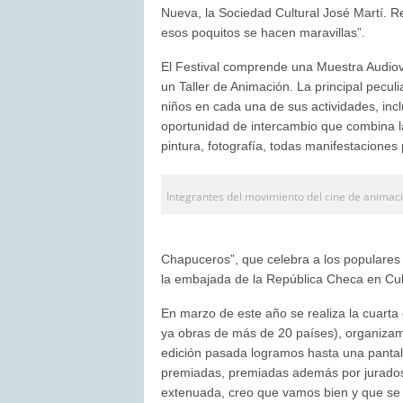
Nueva, la Sociedad Cultural José Martí. Re
esos poquitos se hacen maravillas”.
El Festival comprende una Muestra Audiovi
un Taller de Animación. La principal pecul
niños en cada una de sus actividades, incl
oportunidad de intercambio que combina la
pintura, fotografía, todas manifestaciones
Integrantes del movimiento del cine de animac
Chapuceros”, que celebra a los populares
la embajada de la República Checa en Cu
En marzo de este año se realiza la cuarta 
ya obras de más de 20 países), organizamos
edición pasada logramos hasta una pantalla
premiadas, premiadas además por jurados 
extenuada, creo que vamos bien y que se h