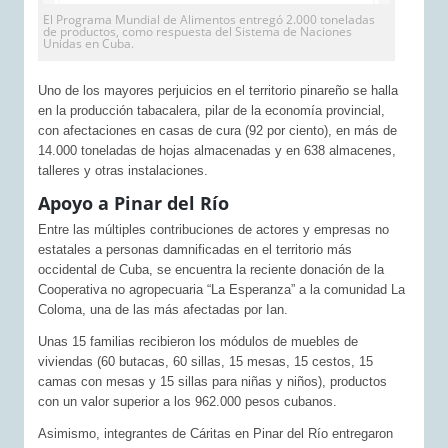
El Programa Mundial de Alimentos entregó 2.000 toneladas
de productos, como respuesta del Sistema de Naciones
Unidas en Cuba.
Uno de los mayores perjuicios en el territorio pinareño se halla
en la producción tabacalera, pilar de la economía provincial,
con afectaciones en casas de cura (92 por ciento), en más de
14.000 toneladas de hojas almacenadas y en 638 almacenes,
talleres y otras instalaciones.
Apoyo a Pinar del Río
Entre las múltiples contribuciones de actores y empresas no
estatales a personas damnificadas en el territorio más
occidental de Cuba, se encuentra la reciente donación de la
Cooperativa no agropecuaria “La Esperanza” a la comunidad La
Coloma, una de las más afectadas por Ian.
Unas 15 familias recibieron los módulos de muebles de
viviendas (60 butacas, 60 sillas, 15 mesas, 15 cestos, 15
camas con mesas y 15 sillas para niñas y niños), productos
con un valor superior a los 962.000 pesos cubanos.
Asimismo, integrantes de Cáritas en Pinar del Río entregaron