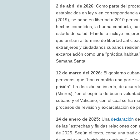
2 de abril de 2026
: Como parte del proce
establecidos en ley y en correspondencia c
(2019), se pone en libertad a 2010 person
hechos cometidos, la buena conducta, hab
estado de salud. El indulto incluye mujer
que arriban al término de libertad anticip
extranjeros y ciudadanos cubanos resident
excarcelación como una “práctica habitual”
Semana Santa.
12 de marzo del 2026:
El gobierno cubano
personas, que “han cumplido una parte si
prisión”. La decisión se inserta, de acuerd
(Minrex), “en el espíritu de buena voluntad
cubano y el Vaticano, con el cual se ha m
procesos de revisión y excarcelación de pe
14 de enero de 2025:
Una
declaración
del
de las “estrechas y fluidas relaciones con 
de 2025. Según el texto, como una tradici
dispuesto en la legislación nacional”, má