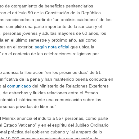
so de otorgamiento de beneficios penitenciarios
on el artículo 90 de la Constitución de la República
as sancionadas a partir de “un análisis cuidadoso” de los
er cumplido una parte importante de la sanción y el
es, personas jóvenes y adultas mayores de 60 años, los
ada en el último semestre y próximo año, así como
es en el exterior,
según nota oficial
que ubica la
 en el contexto de las celebraciones religiosas por
 anuncia la liberación “en los próximos días” de 51
gnificativa de la pena y han mantenido buena conducta en
o al
comunicado
del Ministerio de Relaciones Exteriores
, de estrechas y fluidas relaciones entre el Estado
antenido históricamente una comunicación sobre los
rsonas privadas de libertad”.
 Minrex anuncia el indulto a 557 personas, como parte
el Estado Vaticano” y en el espíritu del Jubileo Ordinario
onal práctica del gobierno cubano y “al amparo de lo
s de 10.000 personas sancionadas con privación de