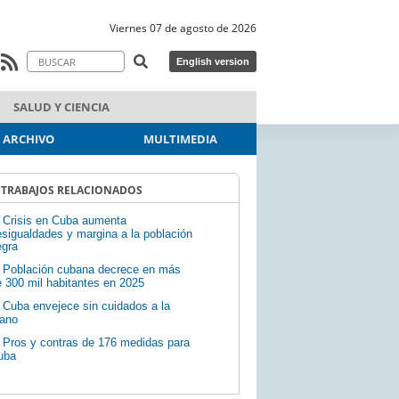
Viernes 07 de agosto de 2026
English version
SALUD Y CIENCIA
ARCHIVO
MULTIMEDIA
TRABAJOS RELACIONADOS
Crisis en Cuba aumenta
sigualdades y margina a la población
egra
Población cubana decrece en más
 300 mil habitantes en 2025
Cuba envejece sin cuidados a la
ano
Pros y contras de 176 medidas para
uba