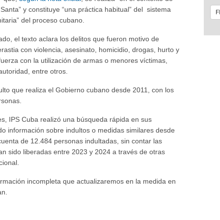
Santa” y constituye “una práctica habitual” del sistema
nitaria” del proceso cubano.
o, el texto aclara los delitos que fueron motivo de
rastia con violencia, asesinato, homicidio, drogas, hurto y
 fuerza con la utilización de armas o menores víctimas,
autoridad, entre otros.
dulto que realiza el Gobierno cubano desde 2011, con los
rsonas.
tes, IPS Cuba realizó una búsqueda rápida en sus
ndo información sobre indultos o medidas similares desde
uenta de 12.484 personas indultadas, sin contar las
an sido liberadas entre 2023 y 2024 a través de otras
cional.
formación incompleta que actualizaremos en la medida en
an.