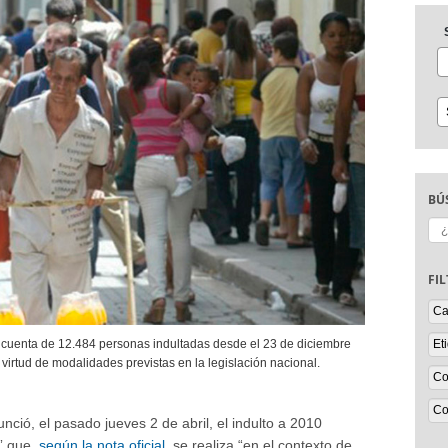
BÚ
Bu
FI
 cuenta de 12.484 personas indultadas desde el 23 de diciembre
 virtud de modalidades previstas en la legislación nacional.
ció, el pasado jueves 2 de abril, el indulto a 2010
” que,
según la nota oficial
, se realiza “en el contexto de