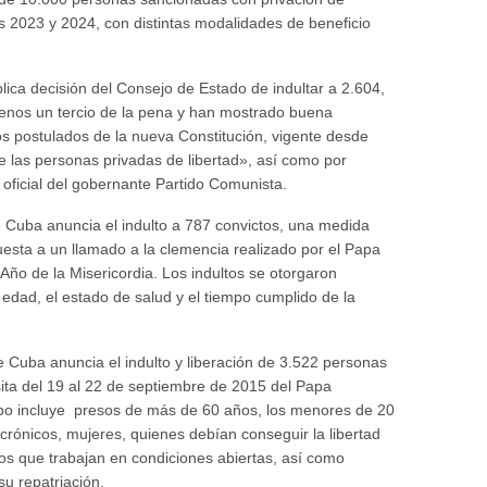
os 2023 y 2024, con distintas modalidades de beneficio
lica decisión del Consejo de Estado de indultar a 2.604,
enos un tercio de la pena y han mostrado buena
s postulados de la nueva Constitución, vigente desde
 de las personas privadas de libertad», así como por
o oficial del gobernante Partido Comunista.
e Cuba anuncia el indulto a 787 convictos, una medida
esta a un llamado a la clemencia realizado por el Papa
 Año de la Misericordia. Los indultos se otorgaron
dad, el estado de salud y el tiempo cumplido de la
e Cuba anuncia el indulto y liberación de 3.522 personas
sita del 19 al 22 de septiembre de 2015 del Papa
upo incluye presos de más de 60 años, los menores de 20
rónicos, mujeres, quienes debían conseguir la libertad
sos que trabajan en condiciones abiertas, así como
su repatriación.