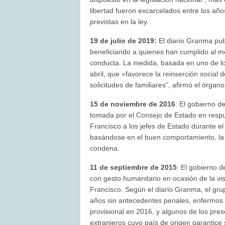
libertad fueron excarcelados entre los añ
previstas en la ley.
19 de julio de 2019:
El diario Granma pub
beneficiando a quienes han cumplido al m
conducta. La medida, basada en uno de lo
abril, que «favorece la reinserción social
solicitudes de familiares”, afirmó el órgan
15 de noviembre de 2016
: El gobierno d
tomada por el Consejo de Estado en respu
Francisco a los jefes de Estado durante el
basándose en el buen comportamiento, la e
condena.
11 de septiembre de 2015
: El gobierno d
con gesto humanitario en ocasión de la vi
Francisco. Según el diario Granma, el gr
años sin antecedentes penales, enfermos c
provisional en 2016, y algunos de los pre
extranjeros cuyo país de origen garantice 