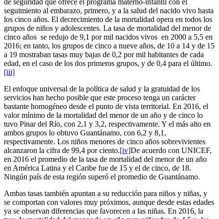
de seguridad que ofrece el programa materno-infantil con el
seguimiento al embarazo, primero, y a la salud del nacido vivo hasta
los cinco años. El decrecimiento de la mortalidad opera en todos los
grupos de niños y adolescentes. La tasa de mortalidad del menor de
cinco años se redujo de 9,1 por mil nacidos vivos en 2000 a 5,5 en
2016; en tanto, los grupos de cinco a nueve años, de 10 a 14 y de 15
a 19 mostraban tasas muy bajas de 0,2 por mil habitantes de cada
edad, en el caso de los dos primeros grupos, y de 0,4 para el último.
[iii]
El enfoque universal de la política de salud y la gratuidad de los
servicios han hecho posible que este proceso tenga un carácter
bastante homogéneo desde el punto de vista territorial. En 2016, el
valor mínimo de la mortalidad del menor de un año y de cinco lo
tuvo Pinar del Río, con 2,1 y 3,2, respectivamente. Y el más alto en
ambos grupos lo obtuvo Guantánamo, con 6,2 y 8,1,
respectivamente. Los niños menores de cinco años sobrevivientes
alcanzaron la cifra de 99,4 por ciento.
[iv]
De acuerdo con UNICEF,
en 2016 el promedio de la tasa de mortalidad del menor de un año
en América Latina y el Caribe fue de 15 y el de cinco, de 18.
Ningún país de esta región superó el promedio de Guantánamo.
Ambas tasas también apuntan a su reducción para niños y niñas, y
se comportan con valores muy próximos, aunque desde estas edades
ya se observan diferencias que favorecen a las niñas. En 2016, la