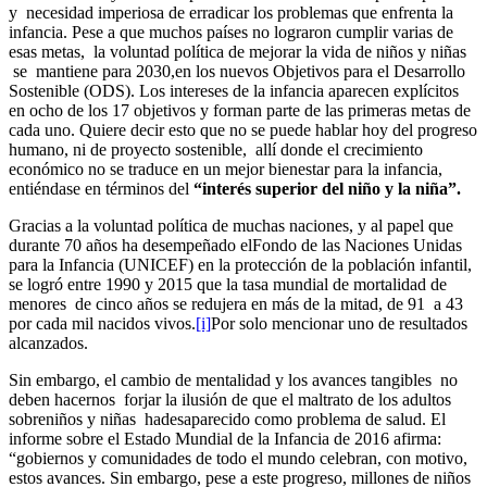
y necesidad imperiosa de erradicar los problemas que enfrenta la
infancia. Pese a que muchos países no lograron cumplir varias de
esas metas, la voluntad política de mejorar la vida de niños y niñas
se mantiene para 2030,en los nuevos Objetivos para el Desarrollo
Sostenible (ODS). Los intereses de la infancia aparecen explícitos
en ocho de los 17 objetivos y forman parte de las primeras metas de
cada uno. Quiere decir esto que no se puede hablar hoy del progreso
humano, ni de proyecto sostenible, allí donde el crecimiento
económico no se traduce en un mejor bienestar para la infancia,
entiéndase en términos del
“interés superior del niño y la niña”.
Gracias a la voluntad política de muchas naciones, y al papel que
durante 70 años ha desempeñado elFondo de las Naciones Unidas
para la Infancia (UNICEF) en la protección de la población infantil,
se logró entre 1990 y 2015 que la tasa mundial de mortalidad de
menores de cinco años se redujera en más de la mitad, de 91 a 43
por cada mil nacidos vivos.
[i]
Por solo mencionar uno de resultados
alcanzados.
Sin embargo, el cambio de mentalidad y los avances tangibles no
deben hacernos forjar la ilusión de que el maltrato de los adultos
sobreniños y niñas hadesaparecido como problema de salud. El
informe sobre el Estado Mundial de la Infancia de 2016 afirma:
“gobiernos y comunidades de todo el mundo celebran, con motivo,
estos avances. Sin embargo, pese a este progreso, millones de niños