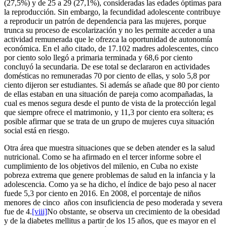
(27,5%) y de 25 a 29 (27,1%), consideradas las edades óptimas para
la reproducción. Sin embargo, la fecundidad adolescente contribuye
a reproducir un patrón de dependencia para las mujeres, porque
trunca su proceso de escolarización y no les permite acceder a una
actividad remunerada que le ofrezca la oportunidad de autonomía
económica. En el año citado, de 17.102 madres adolescentes, cinco
por ciento solo llegó a primaria terminada y 68,6 por ciento
concluyó la secundaria. De ese total se declararon en actividades
domésticas no remuneradas 70 por ciento de ellas, y solo 5,8 por
ciento dijeron ser estudiantes. Si además se añade que 80 por ciento
de ellas estaban en una situación de pareja como acompañadas, la
cual es menos segura desde el punto de vista de la protección legal
que siempre ofrece el matrimonio, y 11,3 por ciento era soltera; es
posible afirmar que se trata de un grupo de mujeres cuya situación
social está en riesgo.
Otra área que muestra situaciones que se deben atender es la salud
nutricional. Como se ha afirmado en el tercer informe sobre el
cumplimiento de los objetivos del milenio, en Cuba no existe
pobreza extrema que genere problemas de salud en la infancia y la
adolescencia. Como ya se ha dicho, el índice de bajo peso al nacer
fuede 5,3 por ciento en 2016. En 2008, el porcentaje de niños
menores de cinco años con insuficiencia de peso moderada y severa
fue de 4.
[viii]
No obstante, se observa un crecimiento de la obesidad
y de la diabetes mellitus a partir de los 15 años, que es mayor en el