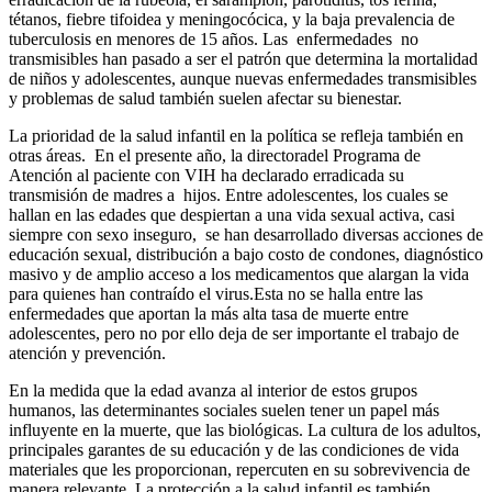
tétanos, fiebre tifoidea y meningocócica, y la baja prevalencia de
tuberculosis en menores de 15 años. Las enfermedades no
transmisibles han pasado a ser el patrón que determina la mortalidad
de niños y adolescentes, aunque nuevas enfermedades transmisibles
y problemas de salud también suelen afectar su bienestar.
La prioridad de la salud infantil en la política se refleja también en
otras áreas. En el presente año, la directoradel Programa de
Atención al paciente con VIH ha declarado erradicada su
transmisión de madres a hijos. Entre adolescentes, los cuales se
hallan en las edades que despiertan a una vida sexual activa, casi
siempre con sexo inseguro, se han desarrollado diversas acciones de
educación sexual, distribución a bajo costo de condones, diagnóstico
masivo y de amplio acceso a los medicamentos que alargan la vida
para quienes han contraído el virus.Esta no se halla entre las
enfermedades que aportan la más alta tasa de muerte entre
adolescentes, pero no por ello deja de ser importante el trabajo de
atención y prevención.
En la medida que la edad avanza al interior de estos grupos
humanos, las determinantes sociales suelen tener un papel más
influyente en la muerte, que las biológicas. La cultura de los adultos,
principales garantes de su educación y de las condiciones de vida
materiales que les proporcionan, repercuten en su sobrevivencia de
manera relevante. La protección a la salud infantil es también