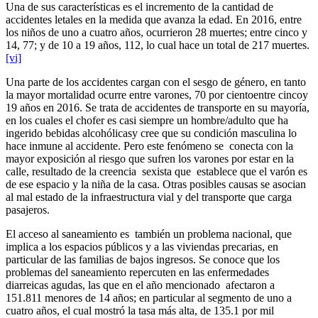
Una de sus características es el incremento de la cantidad de
accidentes letales en la medida que avanza la edad. En 2016, entre
los niños de uno a cuatro años, ocurrieron 28 muertes; entre cinco y
14, 77; y de 10 a 19 años, 112, lo cual hace un total de 217 muertes.
[vi]
Una parte de los accidentes cargan con el sesgo de género, en tanto
la mayor mortalidad ocurre entre varones, 70 por cientoentre cincoy
19 años en 2016. Se trata de accidentes de transporte en su mayoría,
en los cuales el chofer es casi siempre un hombre/adulto que ha
ingerido bebidas alcohólicasy cree que su condición masculina lo
hace inmune al accidente. Pero este fenómeno se conecta con la
mayor exposición al riesgo que sufren los varones por estar en la
calle, resultado de la creencia sexista que establece que el varón es
de ese espacio y la niña de la casa. Otras posibles causas se asocian
al mal estado de la infraestructura vial y del transporte que carga
pasajeros.
El acceso al saneamiento es también un problema nacional, que
implica a los espacios públicos y a las viviendas precarias, en
particular de las familias de bajos ingresos. Se conoce que los
problemas del saneamiento repercuten en las enfermedades
diarreicas agudas, las que en el año mencionado afectaron a
151.811 menores de 14 años; en particular al segmento de uno a
cuatro años, el cual mostró la tasa más alta, de 135.1 por mil