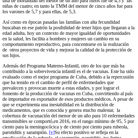
tasa de mortalidad del menor de un año para niños fue de 4,5 y las
niñas de cuatro; en tanto la TMM del menor de cinco años fue para
los varones de 5,7 y para ellas, de 5,3.
Así como en épocas pasadas las familias con alta fecundidad
buscaban en ese patrón la posibilidad de tener hijos que llegaran a la
edad adulta, hoy un contexto de mayor igualdad de oportunidades
en la salud, les facilita a hombres y mujeres un cambio en su
comportamiento reproductivo, para concentrarse en la realización
de otros proyectos de vida y mejorar la calidad de la protección de
sus hijos.
Además del Programa Materno-Infantil, otro de los que más ha
contribuido a la sobrevivencia infantil es el de vacunas. Este ha sido
evaluado como el mejor programa de Cuba, debido a la repercusión
que ha tenido en el cambio de perfil de enfermedades que
prevalecen y provocan muerte a estas edades, y por lograr el
fomento de la producción de vacunas en Cuba, convirtiendo al país
de importador en exportador de esos productos médicos. A pesar de
que se experimenta una inestabilidad en la distribución de
medicamentos, que es conocida y genera mucho malestar, la
cobertura de vacunación del menor de un año para 10 enfermedades
transmisibles se comportó,en 2016, en el rango mínimo de 95, 5 por
ciento para la meningocócica y de ciento por ciento para rubeola,
parotiditis y sarampión.
[v]
Su efecto positivo se refleja en la
erradicación de la rubeola, el sarampión, parotiditis, tos ferina,