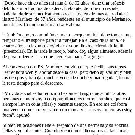
“Desde hace cinco años mi mamá, de 92 años, tiene una prótesis
debido a una fractura de cadera. Debo atender que no resbale,
bañarla, darle sus medicamentos y asistirla en algunas actividades”,
ilustró Martínez, de 57 años, residente en el municipio de Marianao,
uno de los 15 que conforman La Habana.
“También apoyo con mi única nieta, porque mi hija debe tomar muy
temprano el transporte para ir a trabajar. En el caso de la niña, de
cuatro años, la levanto, doy el desayuno, llevo al círculo infantil
(preescolar). En la tarde la recojo, baño, doy algún alimento, además
de jugar o leerle, hasta que llegue su mamá”, agregó.
Al conversar con IPS, Martínez convino en que facilita sus tareas
“ser editora web y laborar desde la casa, pero debo ajustar muy bien
los tiempos y trabajar muchas veces de noche y madrugada”, lo cual
le resta tiempo para el descanso.
“Mi vida social se ha reducido bastante. Tengo que acudir a otras
personas cuando voy a comprar alimentos u otros trámites, que casi
siempre llevan colas (filas) y bastante tiempo. En eso me colabora
una vecina quien conversa con mi mamá y la observa mientras estoy
fuera”, apuntó.
Si bien en ocasiones tiene el respaldo de una hermana y su sobrina,
“ellas viven distantes. Cuando vienen nos alternamos en las tareas,