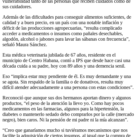
vulnerabilidad tanto de las personas que reciben cuidados como de
sus cuidadores.
Además de las dificultades para conseguir alimentos suficientes, de
calidad y a buen precio, en un país con una notable inflación y
déficit de las producciones agropecuarias, “resulta complicado
acceder a medicamentos o insumos como pañales desechables,
algodón, alcohol o jabones para lavar las sábanas con frecuencia”,
señaló Maura Sánchez.
Esta médica veterinaria jubilada de 67 años, residente en el
municipio de Centro Habana, contó a IPS que desde hace casi una
década cuida a su padre, hoy con 89 años y una demencia senil.
Eso “implica estar muy pendiente de él. Es muy demandante y una
se agota. Sin respaldo de la familia o de donativos, resulta muy
difícil atender adecuadamente a una persona con estas condiciones”.
Reconoció que aunque sus dos hermanos aportan dinero y algunos
productos, “el peso de la atención la llevo yo. Como hay pocos
medicamentos en las farmacias, algunos para la hipertensión, la
diabetes o mantenerlo sedado debo comprarlos por la calle (mercado
negro), bien caros. Ni la pensión de mi padre ni la mía alcanzan”.
“Creo que ganaríamos mucho si tuviéramos mecanismos que nos
facilite la adquisición de ciertos insumos, al igual que la compra de