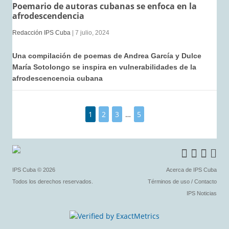
Poemario de autoras cubanas se enfoca en la
afrodescendencia
Redacción IPS Cuba
| 7 julio, 2024
Una compilación de poemas de Andrea García y Dulce
María Sotolongo se inspira en vulnerabilidades de la
afrodescencencia cubana
1
2
3
…
5
IPS Cuba
© 2026
Acerca de IPS Cuba
Todos los derechos reservados.
Términos de uso
/
Contacto
IPS Noticias