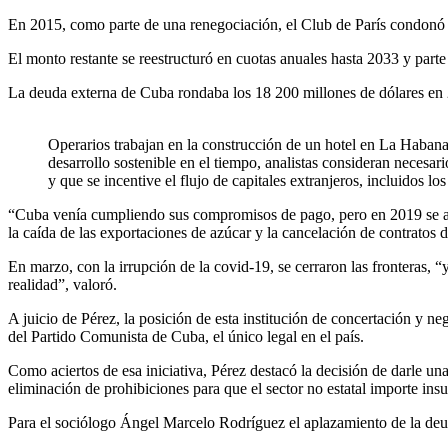
En 2015, como parte de una renegociación, el Club de París condonó 
El monto restante se reestructuró en cuotas anuales hasta 2033 y parte 
La deuda externa de Cuba rondaba los 18 200 millones de dólares en 2
Operarios trabajan en la construcción de un hotel en La Haban
desarrollo sostenible en el tiempo, analistas consideran neces
y que se incentive el flujo de capitales extranjeros, incluidos los
“Cuba venía cumpliendo sus compromisos de pago, pero en 2019 se aho
la caída de las exportaciones de azúcar y la cancelación de contrato
En marzo, con la irrupción de la covid-19, se cerraron las fronteras, 
realidad”, valoró.
A juicio de Pérez, la posición de esta institución de concertación y ne
del Partido Comunista de Cuba, el único legal en el país.
Como aciertos de esa iniciativa, Pérez destacó la decisión de darle una
eliminación de prohibiciones para que el sector no estatal importe ins
Para el sociólogo Ángel Marcelo Rodríguez el aplazamiento de la deu