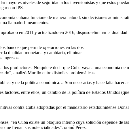
indar mayores niveles de seguridad a los inversionistas y que estos pue
ogar con IPS.
economía cubana funcione de manera natural, sin decisiones administrat
grama llamado Lineamientos.
, aprobado en 2011 y actualizado en 2016, dispuso eliminar la dualidad
 los bancos que permite operaciones en las dos
r la dualidad monetaria y cambiaria, eliminar
s ingresos.
 a los productores. No quiere decir que Cuba vaya a una economía de 
ercado”, analizó Murillo entre disímiles problemáticas.
pública y de la política económica… Son necesarias y hace falta hacerl
factores, entre ellos, un cambio de la política de Estados Unidos (que
tivas contra Cuba adoptadas por el mandatario estadounidense Donald T
ses, “en Cuba existe un bloqueo interno cuya solución depende de las au
as que frenan sus potencialidades”, opinó Pérez.