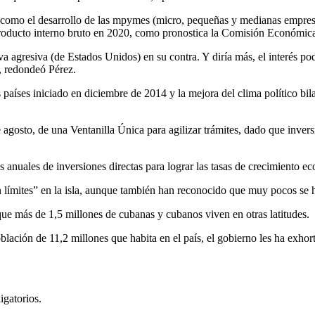
como el desarrollo de las mpymes (micro, pequeñas y medianas empresas),
roducto interno bruto en 2020, como pronostica la Comisión Económica
 agresiva (de Estados Unidos) en su contra. Y diría más, el interés pod
, redondeó Pérez.
países iniciado en diciembre de 2014 y la mejora del clima político bila
gosto, de una Ventanilla Única para agilizar trámites, dado que inversi
s anuales de inversiones directas para lograr las tasas de crecimiento e
in límites” en la isla, aunque también han reconocido que muy pocos se
ue más de 1,5 millones de cubanas y cubanos viven en otras latitudes.
oblación de 11,2 millones que habita en el país, el gobierno les ha exho
igatorios.