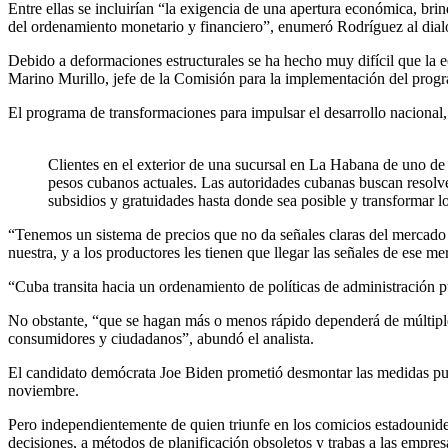
Entre ellas se incluirían “la exigencia de una apertura económica, br
del ordenamiento monetario y financiero”, enumeró Rodríguez al dial
Debido a deformaciones estructurales se ha hecho muy difícil que la 
Marino Murillo, jefe de la Comisión para la implementación del pro
El programa de transformaciones para impulsar el desarrollo nacional
Clientes en el exterior de una sucursal en La Habana de uno de
pesos cubanos actuales. Las autoridades cubanas buscan resolve
subsidios y gratuidades hasta donde sea posible y transformar lo
“Tenemos un sistema de precios que no da señales claras del mercado
nuestra, y a los productores les tienen que llegar las señales de ese m
“Cuba transita hacia un ordenamiento de políticas de administración 
No obstante, “que se hagan más o menos rápido dependerá de múltiples 
consumidores y ciudadanos”, abundó el analista.
El candidato demócrata Joe Biden prometió desmontar las medidas puni
noviembre.
Pero independientemente de quien triunfe en los comicios estadouniden
decisiones, a métodos de planificación obsoletos y trabas a las empres