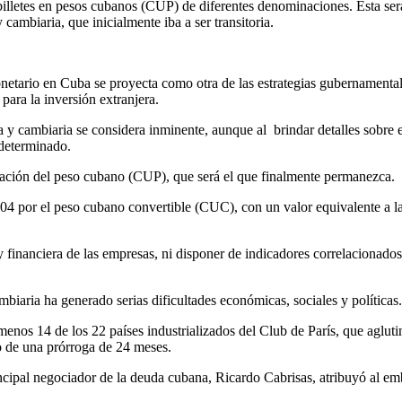
billetes en pesos cubanos (CUP) de diferentes denominaciones. Esta s
cambiaria, que inicialmente iba a ser transitoria.
tario en Cuba se proyecta como otra de las estrategias gubernamentales
para la inversión extranjera.
 y cambiaria se considera inminente, aunque al brindar detalles sobre e
 determinado.
ación del peso cubano (CUP), que será el que finalmente permanezca.
 2004 por el peso cubano convertible (CUC), con un valor equivalente a l
y financiera de las empresas, ni disponer de indicadores correlacionado
biaria ha generado serias dificultades económicas, sociales y políticas.
enos 14 de los 22 países industrializados del Club de París, que aglut
do de una prórroga de 24 meses.
incipal negociador de la deuda cubana, Ricardo Cabrisas, atribuyó al em