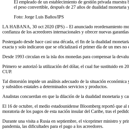
El empleado de un establecimiento de gestión privada muestra 
el peso convertible, después de 27 años de dualidad monetaria y 
Foto:
Jorge Luis Baños/IPS
LA HABANA, 30 oct 2020 (IPS)
– El anunciado reordenamiento mone
confianza de los acreedores internacionales y ofrecer nuevas garantías 
Postergado desde hace casi una década, el fin de la dualidad monetaria
exacta y solo indicaron que se oficializará el primer día de un mes no
Desde 1993 circulan en la isla dos monedas para compensar la devalu
Primero se autorizó la utilización del dólar, el cual fue sustituido en
CUP.
Tal distorsión impide un análisis adecuado de la situación económica 
y subsidios estatales a determinados servicios y productos.
Analistas concuerdan en que la dilación de la dualidad monetaria y cam
El 16 de octubre, el medio estadounidense Bloomberg reportó que al m
moratoria de los pagos de esta nación insular del Caribe, tras el pedi
Durante una visita a Rusia en septiembre, el viceprimer ministro y pr
pandemia, las dificultades para el pago a los acreedores.