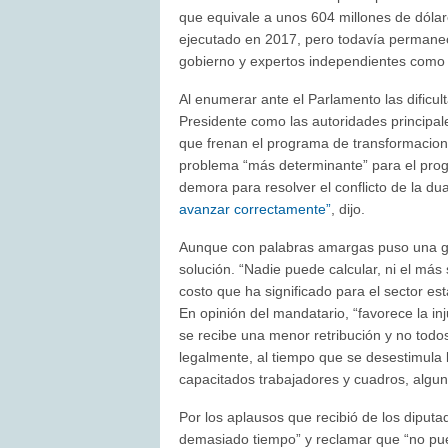
que equivale a unos 604 millones de dólar
ejecutado en 2017, pero todavía permanece
gobierno y expertos independientes como 
Al enumerar ante el Parlamento las dificu
Presidente como las autoridades principal
que frenan el programa de transformacio
problema “más determinante” para el prog
demora para resolver el conflicto de la du
avanzar correctamente”
, dijo.
Aunque con palabras amargas puso una go
solución. “Nadie puede calcular, ni el má
costo que ha significado para el sector est
En opinión del mandatario, “favorece la in
se recibe una menor retribución y no todo
legalmente, al tiempo que se desestimula
capacitados trabajadores y cuadros, alguno
Por los aplausos que recibió de los diput
demasiado tiempo” y reclamar que “no pue