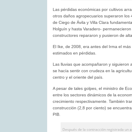
Las pérdidas económicas por cultivos arra
otros daños agropecuarios superaron los 4
de Ciego de Ávila y Villa Clara fundamen
Holguín y hasta Varadero- permanecieron 
constructores repararon y pusieron de alta
El Ike, de 2008, era antes del Irma el más
estimados en pérdidas.
Las lluvias que acompañaron y siguieron a
se hacía sentir con crudeza en la agricult
centro y el oriente del país.
A pesar de tales golpes, el ministro de Ec
entre los sectores dinámicos de la econom
crecimiento respectivamente. También tran
construcción (2,8 por ciento) se encuentra
PIB.
Después de la contracción registrada un a