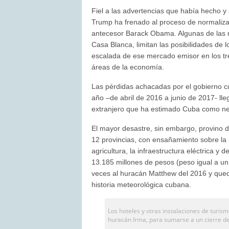
Fiel a las advertencias que había hecho y
Trump ha frenado al proceso de normaliza
antecesor Barack Obama. Algunas de las m
Casa Blanca, limitan las posibilidades de 
escalada de ese mercado emisor en los tr
áreas de la economía.
Las pérdidas achacadas por el gobierno 
año –de abril de 2016 a junio de 2017- ll
extranjero que ha estimado Cuba como ne
El mayor desastre, sin embargo, provino d
12 provincias, con ensañamiento sobre la re
agricultura, la infraestructura eléctrica y
13.185 millones de pesos (peso igual a un 
veces al huracán Matthew del 2016 y qued
historia meteorológica cubana.
Los hoteles y otras instalaciones de turi
huracán Irma, para sumarse a un cierre del