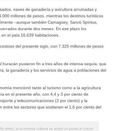
sados, naves de ganadería y avicultura arruinadas y
.000 millones de pesos, mientras los destinos turísticos
talmente –aunque también Camagüey, Sancti Spíritus,
cerrados durante dos meses. En ese plazo los
 en el país 16.639 habitaciones.
 costoso del presente siglo, con 7.325 millones de pesos
l huracán pusieron fin a tres años de intensa sequía, que
ura, la ganadería y los servicios de agua a poblaciones del
onomía mencionó tanto al turismo como a la agricultura
ía en el presente año, con 4,4 y 3 por ciento de
sporte y telecomunicaciones (3 por ciento) y la
n entre los sectores que sostienen el 1,6 por ciento del
ño antes, la economía cubana se anotó un punto al crecer