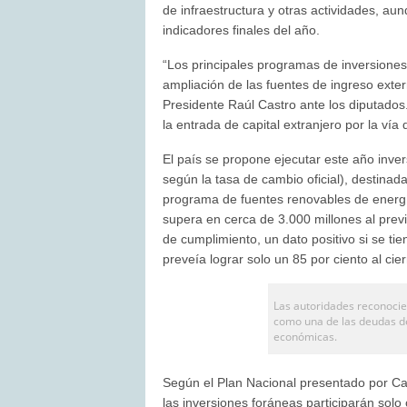
de infraestructura y otras actividades, a
indicadores finales del año.
“Los principales programas de inversiones 
ampliación de las fuentes de ingreso exte
Presidente Raúl Castro ante los diputados.
la entrada de capital extranjero por la vía 
El país se propone ejecutar este año inve
según la tasa de cambio oficial), destinadas
programa de fuentes renovables de energía 
supera en cerca de 3.000 millones al prev
de cumplimiento, un dato positivo si se t
preveía lograr solo un 85 por ciento al cier
Las autoridades reconocie
como una de las deudas d
económicas.
Según el Plan Nacional presentado por Cab
las inversiones foráneas participarán solo c