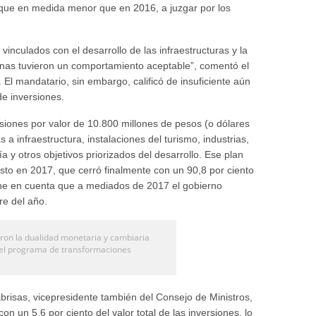
unque en medida menor que en 2016, a juzgar por los
vinculados con el desarrollo de las infraestructuras y la
rnas tuvieron un comportamiento aceptable”, comentó el
 El mandatario, sin embargo, calificó de insuficiente aún
de inversiones.
rsiones por valor de 10.800 millones de pesos (o dólares
 a infraestructura, instalaciones del turismo, industrias,
y otros objetivos priorizados del desarrollo. Ese plan
isto en 2017, que cerró finalmente con un 90,8 por ciento
iene en cuenta que a mediados de 2017 el gobierno
re del año.
ron la dualidad monetaria y cambiaria
el programa de transformaciones
risas, vicepresidente también del Consejo de Ministros,
on un 5,6 por ciento del valor total de las inversiones, lo