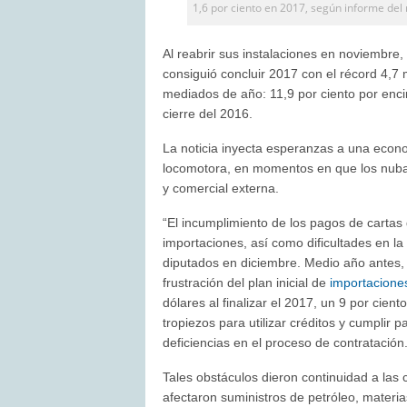
1,6 por ciento en 2017, según informe del 
Al reabrir sus instalaciones en noviembre, 
consiguió concluir 2017 con el récord 4,7
mediados de año: 11,9 por ciento por encim
cierre del 2016.
La noticia inyecta esperanzas a una eco
locomotora, en momentos en que los nubar
y comercial externa.
“El incumplimiento de los pagos de cartas
importaciones, así como dificultades en la u
diputados en diciembre. Medio año antes, e
frustración del plan inicial de
importacione
dólares al finalizar el 2017, un 9 por cien
tropiezos para utilizar créditos y cumplir
deficiencias en el proceso de contratación
Tales obstáculos dieron continuidad a las 
afectaron suministros de petróleo, materias