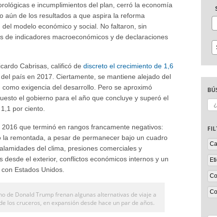
orológicas e incumplimientos del plan, cerró la economía
o aún de los resultados a que aspira la reforma
 del modelo económico y social. No faltaron, sin
os de indicadores macroeconómicos y de declaraciones
cardo Cabrisas, calificó de
discreto el crecimiento de 1,6
)
del país en 2017. Ciertamente, se mantiene alejado del
- como exigencia del desarrollo. Pero se aproximó
BÚ
puesto el gobierno para el año que concluye y superó el
Bu
1,1 por ciento.
n 2016 que terminó en rangos francamente negativos:
FI
gró la remontada, a pesar de permanecer bajo un cuadro
calamidades del clima, presiones comerciales y
s desde el exterior, conflictos económicos internos y un
s con Estados Unidos.
o de Donald Trump frenan algunas alternativas de viaje a
de los cruceros, en expansión desde hace un par de años.