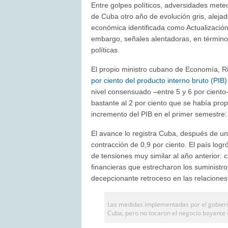
Entre golpes políticos, adversidades mete
de Cuba otro año de evolución gris, alejad
económica identificada como Actualización
embargo, señales alentadoras, en términ
políticas.
El propio ministro cubano de Economía, Ri
por ciento del producto interno bruto (PIB
nivel consensuado –entre 5 y 6 por ciento
bastante al 2 por ciento que se había pro
incremento del PIB en el primer semestre: 
El avance lo registra Cuba, después de u
contracción de 0,9 por ciento. El país lo
de tensiones muy similar al año anterior: 
financieras que estrecharon los suministro
decepcionante retroceso en las relacione
Las medidas implementadas por el gobiern
Cuba, pero no tocaron el negocio boyante 