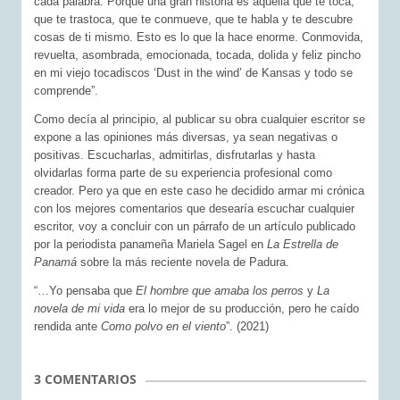
cada palabra. Porque una gran historia es aquella que te toca,
que te trastoca, que te conmueve, que te habla y te descubre
cosas de ti mismo. Esto es lo que la hace enorme. Conmovida,
revuelta, asombrada, emocionada, tocada, dolida y feliz pincho
en mi viejo tocadiscos ‘Dust in the wind’ de Kansas y todo se
comprende”.
Como decía al principio, al publicar su obra cualquier escritor se
expone a las opiniones más diversas, ya sean negativas o
positivas. Escucharlas, admitirlas, disfrutarlas y hasta
olvidarlas forma parte de su experiencia profesional como
creador. Pero ya que en este caso he decidido armar mi crónica
con los mejores comentarios que desearía escuchar cualquier
escritor, voy a concluir con un párrafo de un artículo publicado
por la periodista panameña Mariela Sagel en
La Estrella de
Panamá
sobre la más reciente novela de Padura.
“…Yo pensaba que
El hombre que amaba los perros
y
La
novela de mi vida
era lo mejor de su producción, pero he caído
rendida ante
Como polvo en el viento
”. (2021)
3 COMENTARIOS