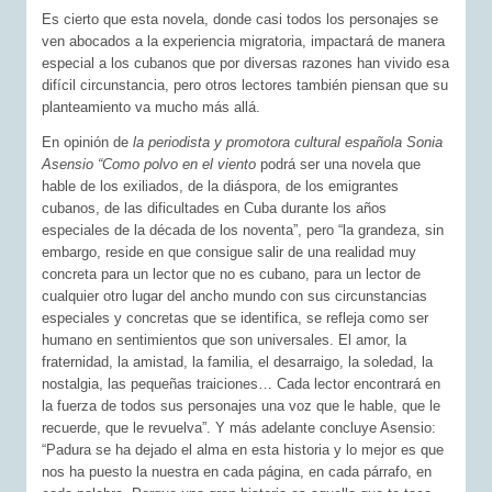
Es cierto que esta novela, donde casi todos los personajes se
ven abocados a la experiencia migratoria, impactará de manera
especial a los cubanos que por diversas razones han vivido esa
difícil circunstancia, pero otros lectores también piensan que su
planteamiento va mucho más allá.
En opinión de
la periodista y promotora cultural española Sonia
Asensio “Como polvo en el viento
podrá ser una novela que
hable de los exiliados, de la diáspora, de los emigrantes
cubanos, de las dificultades en Cuba durante los años
especiales de la década de los noventa”, pero “la grandeza, sin
embargo, reside en que consigue salir de una realidad muy
concreta para un lector que no es cubano, para un lector de
cualquier otro lugar del ancho mundo con sus circunstancias
especiales y concretas que se identifica, se refleja como ser
humano en sentimientos que son universales. El amor, la
fraternidad, la amistad, la familia, el desarraigo, la soledad, la
nostalgia, las pequeñas traiciones… Cada lector encontrará en
la fuerza de todos sus personajes una voz que le hable, que le
recuerde, que le revuelva”. Y más adelante concluye Asensio:
“Padura se ha dejado el alma en esta historia y lo mejor es que
nos ha puesto la nuestra en cada página, en cada párrafo, en