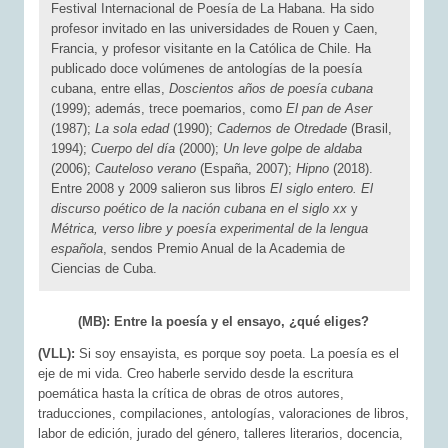
Festival Internacional de Poesía de La Habana. Ha sido
profesor invitado en las universidades de Rouen y Caen,
Francia, y profesor visitante en la Católica de Chile. Ha
publicado doce volúmenes de antologías de la poesía
cubana, entre ellas,
Doscientos años de poesía cubana
(1999); además, trece poemarios, como
El pan de Aser
(1987);
La sola edad
(1990);
Cadernos de Otredade
(Brasil,
1994);
Cuerpo del día
(2000);
Un leve golpe de aldaba
(2006);
Cauteloso vera­no
(España, 2007);
Hipno
(2018).
Entre 2008 y 2009 salieron sus libros
El siglo entero. El
discurso poético de la nación cubana en el siglo xx
y
Métrica, verso libre y poesía experimental de la lengua
española
, sendos Premio Anual de la Academia de
Ciencias de Cuba.
(MB): Entre la poesía y el ensayo, ¿qué eliges?
(VLL):
Si soy ensayista, es porque soy poeta. La poesía es el
eje de mi vida. Creo haberle servido desde la escritura
poemática hasta la crítica de obras de otros autores,
traducciones, compilaciones, antologías, valoraciones de libros,
labor de edición, jurado del género, talleres literarios, docencia,