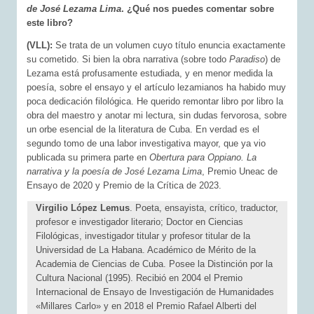
de José Lezama Lima
. ¿Qué nos puedes comentar sobre
este libro?
(VLL):
Se trata de un volumen cuyo título enuncia exactamente
su cometido. Si bien la obra narrativa (sobre todo
Paradiso
) de
Lezama está profusamente estudiada, y en menor medida la
poesía, sobre el ensayo y el artículo lezamianos ha habido muy
poca dedicación filológica. He querido remontar libro por libro la
obra del maestro y anotar mi lectura, sin dudas fervorosa, sobre
un orbe esencial de la literatura de Cuba. En verdad es el
segundo tomo de una labor investigativa mayor, que ya vio
publicada su primera parte en
Obertura para Oppiano. La
narrativa y la poesía de José Lezama Lima
, Premio Uneac de
Ensayo de 2020 y Premio de la Crítica de 2023.
Virgilio López Lemus
. Poeta, ensayista, crítico, traductor,
profesor e investigador literario; Doctor en Ciencias
Filológicas, investigador titular y profesor titular de la
Universidad de La Habana. Académico de Mérito de la
Academia de Ciencias de Cuba. Posee la Distinción por la
Cultura Nacional (1995). Recibió en 2004 el Premio
Internacional de Ensayo de Investigación de Humanidades
«Millares Car­lo» y en 2018 el Premio Rafael Alberti del