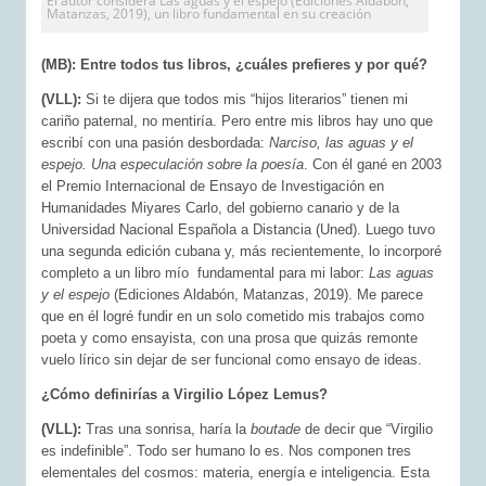
El autor considera Las aguas y el espejo (Ediciones Aldabón,
Matanzas, 2019), un libro fundamental en su creación
(MB): Entre todos tus libros, ¿cuáles prefieres y por qué?
(VLL):
Si te dijera que todos mis “hijos literarios” tienen mi
cariño paternal, no mentiría. Pero entre mis libros hay uno que
escribí con una pasión desbordada:
Narciso, las agua
s
y el
espejo. Una especulación sobre la poesía
. Con él gané en 2003
el Premio Internacional de Ensayo de Investigación en
Humanidades Miyares Carlo, del gobierno canario y de la
Universidad Nacional Española a Distancia (Uned). Luego tuvo
una segunda edición cubana y, más recientemente, lo incorporé
completo a un libro mío fundamental para mi labor:
Las aguas
y el espejo
(Ediciones Aldabón, Matanzas, 2019). Me parece
que en él logré fundir en un solo cometido mis trabajos como
poeta y como ensayista, con una prosa que quizás remonte
vuelo lírico sin dejar de ser funcional como ensayo de ideas.
¿Cómo definirías a Virgilio López Lemus?
(VLL):
Tras una sonrisa, haría la
boutade
de decir que “Virgilio
es indefinible”. Todo ser humano lo es. Nos componen tres
elementales del cosmos: materia, energía e inteligencia. Esta