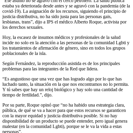
“Ese asunto no se agravó con el cerco petrolero. La salud pública
estaba ya deteriorada desde antes y se agravó con la pandemia (de la
covid-19). La asignación de los recursos, siguiendo el principio de
justicia distributiva, no ha sido justa para las personas gais,
lesbianas, trans”, dijo a IPS el médico Alberto Roque, activista por
los derechos sexuales.
Hoy, la escasez de insumos médicos y profesionales de la salud
incide no solo en la atención a las personas de la comunidad Lgbti y
los tratamientos de afirmación de género, sino en todos los grupos
poblacionales de la isla.
Según Fernández, la reproducción asistida es de los principales
problemas para las integrantes de la Red que lidera.
“Es angustioso que una vez que has logrado algo por lo que has
luchado tanto, la situación en la que nos encontramos no lo permita.
Y tú sabes que hay un reloj biológico y hay solo una cantidad de
tiempo de fertilidad.”, dijo.
Por su parte, Roque opinó que “no ha habido una estrategia clara,
pública, de qué se va a hacer para que estos recursos se garanticen
con la mayor equidad y justicia distributiva posible. Si no hay
disponibilidad de un producto se puede entender, pero igual genera
malestar (en la comunidad Lgbti), porque se le va la vida a estas
personas”.