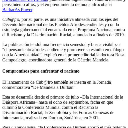
pensamiento afros, y el emprendimiento de moda afrocubana
BarbarAs Power
.
Cub@fro
, por su parte, es una iniciativa alineada con los ejes del
Decenio Internacional de los Pueblos Afrodescendientes y con la
estrategia gubernamental encauzada en el Programa Nacional contra
el Racismo y la Discriminación Racial, anunciado a finales de 2019.
La publicación tendrá una frecuencia semestral y busca visibilizar
“el pensamiento afrodescendiente y promover su estudio en diálogo
con la Americanidad”, explicó en el primer editorial la doctora Rosa
Campoalegre, coordinadora general de la Cátedra Mandela.
Compromisos para enfrentar el racismo
El lanzamiento de Cub@fro también se inserta en la Jornada
conmemorativa “De Mandela a Durban”.
Esta se desarrolla desde el primero de julio –Día Internacional de la
Diáspora Africana– hasta el ocho de septiembre, fecha en que
culminó la Conferencia Mundial contra el Racismo la
Discriminación Racial, la Xenofobia y las Formas Conexas de
Intolerancia, realizada en Durban, Sudáfrica, en 2001.
Para Campoalegre, “la Conferencia de Durban aportó el más potente