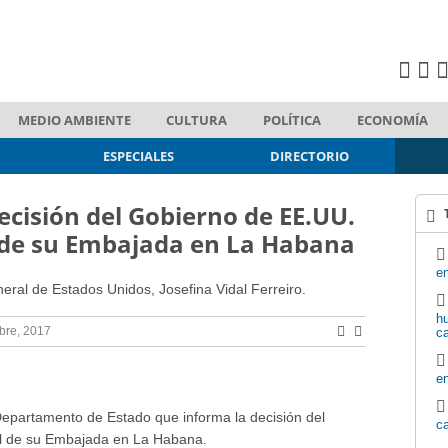
MEDIO AMBIENTE
CULTURA
POLÍTICA
ECONOMÍA
ESPECIALES
DIRECTORIO
ecisión del Gobierno de EE.UU.
l de su Embajada en La Habana
en
neral de Estados Unidos, Josefina Vidal Ferreiro.
hu
bre, 2017
c
en
partamento de Estado que informa la decisión del
ca
al de su Embajada en La Habana.