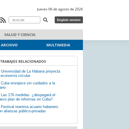
Jueves 06 de agosto de 2026
English version
SALUD Y CIENCIA
ARCHIVO
MULTIMEDIA
TRABAJOS RELACIONADOS
Universidad de La Habana proyecta
 economía circular
Cuba envejece sin cuidados a la
ano
Las 176 medidas: ¿despegará el
uevo plan de reformas en Cuba?
Festival reanima acuario habanero
n alianzas público-privadas