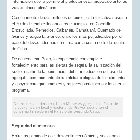
información que le permite al productor estar preparado ante las
variabilidades climáticas.
Con un monto de dos millones de euros, esta iniciativa suscrita
el 20 de diciembre llegará a los municipios de Corralillo,
Encrucijada, Remedios, Caibarién, Camajuaní, Quemado de
Güines y Sagua la Grande, entre los más perjudicados por el
paso del devastador huracán Irma por la costa norte del centro
de Cuba.
De acuerdo con Pozo, la experiencia contempla el
fortalecimiento para las alertas de sequía, la salinización del
suelo a partir de la penetración del mar, reducción del uso de
agroquímicos, aumento de la calidad biológica de los alimentos
y apoyos para que hombres y mujeres participen por igual en el
programa.
De izquierda a derecha, Islien Meneses y Jorge Luis Pozo, de
la coordinación local y nacional de ProAct, sostienen el
convenio firmado en el Palacio del Segundo Cabo.
Seguridad alimentaria
Entre las prioridades del desarrollo económico y social para