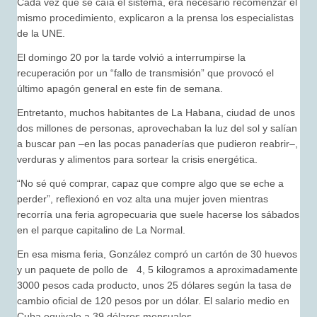
Cada vez que se caía el sistema, era necesario recomenzar el
mismo procedimiento, explicaron a la prensa los especialistas
de la UNE.
El domingo 20 por la tarde volvió a interrumpirse la
recuperación por un “fallo de transmisión” que provocó el
último apagón general en este fin de semana.
Entretanto, muchos habitantes de La Habana, ciudad de unos
dos millones de personas, aprovechaban la luz del sol y salían
a buscar pan –en las pocas panaderías que pudieron reabrir–,
verduras y alimentos para sortear la crisis energética.
“No sé qué comprar, capaz que compre algo que se eche a
perder”, reflexionó en voz alta una mujer joven mientras
recorría una feria agropecuaria que suele hacerse los sábados
en el parque capitalino de La Normal.
En esa misma feria, González compró un cartón de 30 huevos
y un paquete de pollo de 4, 5 kilogramos a aproximadamente
3000 pesos cada producto, unos 25 dólares según la tasa de
cambio oficial de 120 pesos por un dólar. El salario medio en
Cuba equivale a 39 dólares mensuales.