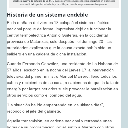
eléctrico masivo de octubre de 2024. El pan se convirtió durante la crisis energética en el alimento
más codiciado por la ciudadanía y, también, en uno de los primeros en desaparecer.
Historia de un sistema endeble
En la mañana del viernes 18 colapsó el sistema eléctrico
nacional porque de forma imprevista dejó de funcionar la
central termoeléctrica Antonio Guiteras, en la occidental
provincia de Matanzas; solo después –el domingo 20– las
autoridades explicaron que la causa exacta había sido un
salidero en una caldera de dicha instalación.
Cuando Fernanda González, una residente de La Habana de
57 años, escuchó en la noche del jueves 17 la intervención
televisiva del primer ministro Manuel Marrero, llenó todos los
cubos y recipientes de su casa, a sabiendas de que la falta de
energía por largos periodos suele provocar la paralización en
otros servicios como el bombeo del agua.
“La situación ha ido empeorando en los últimos días”,
reconoció el jefe del gabinete.
Aquella transmisión, en cadena nacional y retrasada unas
horas de su programación inicial, juntó a Marrero con otros