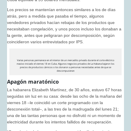
Los precios se mantenían entonces similares a los de días
atrás, pero a medida que pasaba el tiempo, algunos
vendedores privados hacían rebajas de los productos que
necesitaban congelación, y unos pocos incluso los donaban a
la gente, antes que peligraran por descomposición, según
coincidieron varios entrevistados por IPS.
Varias personas permanece en el interior de un mercadito privado durante el corte eléctrico
masivo iniciado el viernes 18 en Cuba. Algunos negocios privados de La Habana bajaron los
precios de productos cárnicos o los donaron a personas necesitadas antes de que se
descompusieran
Apagón maratónico
La habanera Elizabeth Martínez, de 30 años, estuvo 67 horas
seguidas sin luz en su casa: desde las ocho de la mañana del
viernes 18 –le coincidió un corte programado con la
desconexión total–, a las tres de la madrugada del lunes 21;
una de las tantas personas que no disfrutó ni un momento de
electricidad durante los intentos fallidos de recuperación.