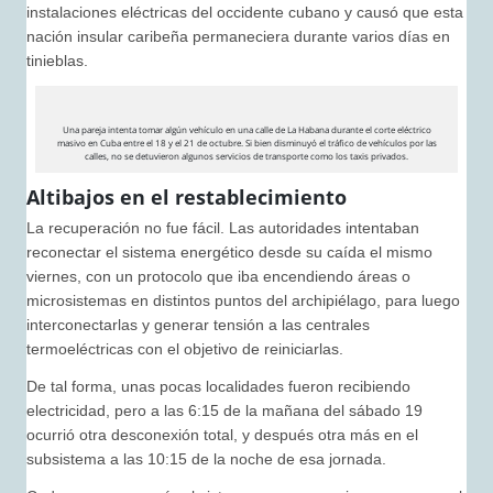
instalaciones eléctricas del occidente cubano y causó que esta
nación insular caribeña permaneciera durante varios días en
tinieblas.
Una pareja intenta tomar algún vehículo en una calle de La Habana durante el corte eléctrico
masivo en Cuba entre el 18 y el 21 de octubre. Si bien disminuyó el tráfico de vehículos por las
calles, no se detuvieron algunos servicios de transporte como los taxis privados.
Altibajos en el restablecimiento
La recuperación no fue fácil. Las autoridades intentaban
reconectar el sistema energético desde su caída el mismo
viernes, con un protocolo que iba encendiendo áreas o
microsistemas en distintos puntos del archipiélago, para luego
interconectarlas y generar tensión a las centrales
termoeléctricas con el objetivo de reiniciarlas.
De tal forma, unas pocas localidades fueron recibiendo
electricidad, pero a las 6:15 de la mañana del sábado 19
ocurrió otra desconexión total, y después otra más en el
subsistema a las 10:15 de la noche de esa jornada.