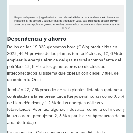
Un grupo de personas juega dominó en una calle de La Habana, durante el corte eléctrico masivo
iniciado el 18 de octubre y que duró más de tres días en Cuba. Este prolongado apagón provocó
protestas entre la población, mientras muchas personas buscaron maneras de no estresarse ante
la crisis.
Dependencia y ahorro
De los de los 19 825 gigavatios hora (GWh) producidos en
2023, 46 % provino de las plantas termoeléctricas, 12, 6 % de
emplear la energía térmica del gas natural acompañante del
petróleo, 13, 8 % de los generadores de electricidad
interconectados al sistema que operan con diésel y fuel, de
acuerdo a la Onei.
También 22, 7 % procedió de seis plantas flotantes (patanas)
contratadas a la empresa turca Karpowership, así como 0,5 %
de hidroeléctricas y 1,2 % de las energías eólicas y
fotovoltaicas. Además, algunas industrias, como la del níquel y
la azucarera, produjeron 2, 3 % a partir de subproductos de su
área de trabajo.
En proporción, Cuba depende en gran medida de la