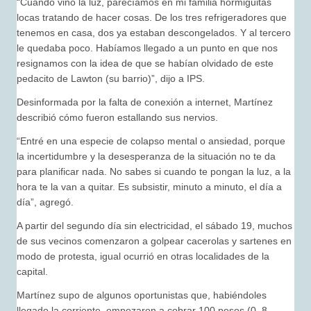
“Cuando vino la luz, parecíamos en mi familia hormiguitas
locas tratando de hacer cosas. De los tres refrigeradores que
tenemos en casa, dos ya estaban descongelados. Y al tercero
le quedaba poco. Habíamos llegado a un punto en que nos
resignamos con la idea de que se habían olvidado de este
pedacito de Lawton (su barrio)”, dijo a IPS.
Desinformada por la falta de conexión a internet, Martínez
describió cómo fueron estallando sus nervios.
“Entré en una especie de colapso mental o ansiedad, porque
la incertidumbre y la desesperanza de la situación no te da
para planificar nada. No sabes si cuando te pongan la luz, a la
hora te la van a quitar. Es subsistir, minuto a minuto, el día a
día”, agregó.
A partir del segundo día sin electricidad, el sábado 19, muchos
de sus vecinos comenzaron a golpear cacerolas y sartenes en
modo de protesta, igual ocurrió en otras localidades de la
capital.
Martínez supo de algunos oportunistas que, habiéndoles
llegado la corriente, empezaron a cobrar 100 pesos (0, 8